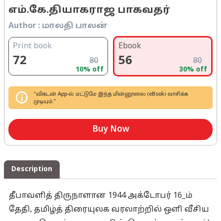
எம்.கே.தியாகராஜ பாகவதர்
Author :
மாலதி பாலன்
Print book
Ebook
72
56
80
80
10
% off
30
% off
“விகடன் App-ல் மட்டுமே இந்த மின்னூலை (eBook) வாசிக்க
முடியும்.”
Buy Now
Description
தீபாவளித் திருநாளான 1944 அக்டோபர் 16_ம்
தேதி, தமிழ்த் திரையுலக வரலாற்றில் ஒளி வீசிய