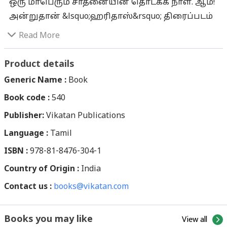
ஒரு மாபெரும் சாதனையின் தொடக்க நாள். ஆம்!
அன்றுதான் &lsquo;ஹரிதாஸ்&rsquo; திரைப்படம்
வெளியானது. தொடர்ந்து 110 வாரங்கள் ஓடியது.
Read More
அதாவது, 80 வருடகால தமிழ்த் திரையுலகில்
மூன்று தீபாவளிகளைக் கண்ட ஒரே படம்
Product details
இதுதான்! மயில்கண் சரிகை வேஷ்டி, சில்க்
Generic Name :
Book
சட்டை, ஜவ்வாது மணம், பளபளக்கும் சரீரத்துடன்,
Book code :
540
அனைவரையும் வியக்க வைக்கும் சாரீரத்தையும்
Publisher:
பெற்றிருந்த எம்.கே.தியாகராஜ பாகவதர்தான்
Vikatan Publications
அந்தச் சாதனையின் கதாநாயகன். நாடகத்
Language :
Tamil
துறையின் மூலம் திரைத் துறையில் நுழைந்து,
ISBN :
978-81-8476-304-1
கந்தர்வ கானத்தால் மக்கள் மனதை வென்று
Country of Origin :
India
&lsquo;ஏழிசை மன்னர்&rsquo; என்ற பட்டம் பெற்ற
Contact us :
எம்.கே.டி.பாகவதரின் வாழ்க்கைக் கதையை,
books@vikatan.com
சுவையோடு பதிவு செய்திருக்கிறார் நூலாசிரியர்
மாலதி பாலன். பாகவதருக்கு, நாடகங்கள் மீதும்
View all
Books you may like