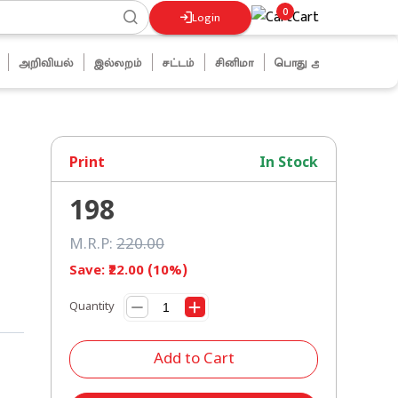
0
Cart
Login
அறிவியல்
இல்லறம்
சட்டம்
சினிமா
பொது அறிவு
ஜோக்ஸ்
Print
In Stock
198
M.R.P:
220
.00
Save: ₹
22
.00 (
10
%)
Quantity
Add to Cart