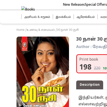
New Releases
Special Offers
ித் தேர்வுகள்
அரசியல் & சமூகம்
இலக்கியம்
ஆரோக்கியம்
வரல
Home
/
உணவு & சமையல்
/
30 நாள் 30 ருசி
30 நாள் 30 ர
Author :
ரேவதி
Print book
198
220
10
Description
இந்தியர்கள், 
எல்லாவற்றில