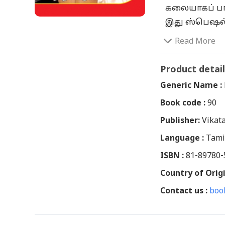
கலையாகப் பார
இது ஸ்பெஷல்
அயிட்டம் பி
Read More
மட்டும் கருதா
ஏராளம்! திரு
Product detail
திருவையாறு 
Generic Name :
என்று ஊர்கள
Book code :
90
நினைவுகூர்கி
Publisher:
செல்கிற அவச
Vikat
முக்கியத்துவ
Language :
Tami
அதற்கு ரேவத
ISBN :
81-89780-
குறிப்புகள். 
Country of Origi
வகையில் ரேவத
Contact us :
பாராட்டத்தக்க
boo
சமைய'லுக்கு 
அளவுக்கு வெர