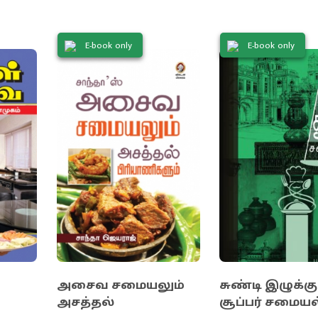
E-book only
E-book only
ை
அசைவ சமையலும்
சுண்டி இழுக்கு
அசத்தல்
சூப்பர் சமையல