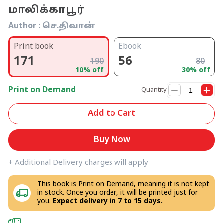
மாலிக்காபூர்
Author :
செ.திவான்
Print book
Ebook
171
56
190
80
10
% off
30
% off
Print on Demand
Quantity
Add to Cart
Buy Now
+ Additional Delivery charges will apply
This book is Print on Demand, meaning it is not kept
in stock. Once you order, it will be printed just for
you.
Expect delivery in 7 to 15 days.