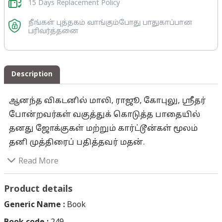
15 Days Replacement Policy
நீங்கள் புத்தகம் வாங்கும்போது பாதுகாப்பான
பரிவர்த்தனை
Description
ஆனந்த விகடனில் மாலி, ராஜூ, கோபுலு, ஸ்ரீதர்
போன்றவர்கள் வகுத்துக் கொடுத்த பாதையில்
தனது ஜோக்குகள் மற்றும் கார்ட்டூன்கள் மூலம்
தனி முத்திரைப் பதித்தவர் மதன்.
ஜோக்குகளுக்கென்று பிரத்தியேகமாக
Read More
காரெக்டர்களை உருவாக்கி, விகடன்
நடுப்பக்கங்களில் அவர்களை மதன் உலா
Product details
வரச்செய்த போது விலா நோகச் சிரித்து
Generic Name :
Book
மகிழ்ந்தார்கள் வாசகர்கள். சிரிப்புத் திருடன்