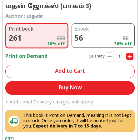
மதன் ஜோக்ஸ் (பாகம் 3)
Author :
மத‌ன்
Print book
Ebook
261
56
290
80
10
% off
30
% off
Print on Demand
Quantity
Add to Cart
Buy Now
+ Additional Delivery charges will apply
This book is Print on Demand, meaning it is not kept
in stock. Once you order, it will be printed just for
you.
Expect delivery in 7 to 15 days.