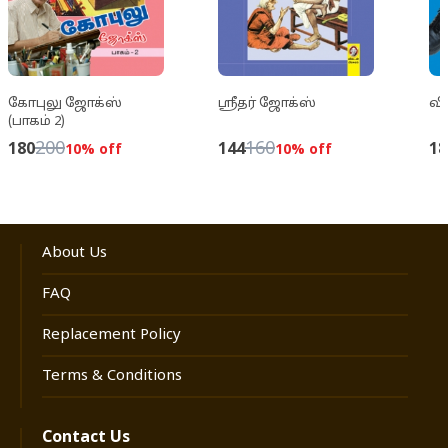
அந்த ஜோக்குகளின் தொகுப்புதான் இது.
கோபுலு ஜோக்ஸ்
ஸ்ரீதர் ஜோக்ஸ்
வி
(பாகம் 2)
200
160
180
144
18
10
% off
10
% off
About Us
FAQ
Replacement Policy
Terms & Conditions
Contact Us