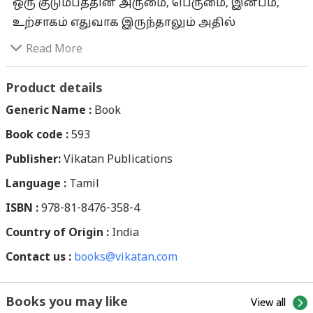
ஒரு குடும்பத்தின் அருமை, பெருமை, இன்பம்,
உற்சாகம் எதுவாக இருந்தாலும் அதில்
பெண்களின் பங்கு மிக முக்கியமானது.
Read More
எனவேதான், பெண்களுக்குத் தனி அந்தஸ்தைக்
கொடுக்கிறோம்; முன்னுரிமை அளிக்கிறோம்.
Product details
பெண்களை, சக்தியின் சொரூபமாகவே
Generic Name :
Book
பார்க்கிறோம். வழிபாட்டிலும் அதைக்
Book code :
593
கடைப்பிடிக்கிறோம். சக்திக்கு நம் தேசம்
Publisher:
முழுவதும் எண்ணற்ற தலங்கள் அமைந்துள்ளன.
Vikatan Publications
தமிழகத்தைப் பொறுத்தவரை தேவி, காளி,
Language :
Tamil
துர்கா, கௌமாரி, முத்துமாரி என பல்வேறு
ISBN :
978-81-8476-358-4
பெயர்களில், பல ஊர்களில் அம்மனுக்கு
Country of Origin :
India
ஆலயங்கள் உள்ளன. திருமண வரம் வேண்டும்,
Contact us :
குழந்தை வரம் வேண்டும், தீராத நோய் தீர
books@vikatan.com
வேண்டும், எண்ணிய செயல் ஈடேற வேண்டும்...
என்று பல கவலைகளோடு வரும் பக்தர்களுக்கு
View all
Books you may like