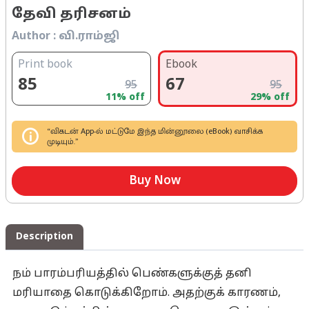
தேவி தரிசனம்
Author :
வி.ராம்ஜி
Print book
Ebook
85
67
95
95
11
% off
29
% off
“விகடன் App-ல் மட்டுமே இந்த மின்னூலை (eBook) வாசிக்க
முடியும்.”
Buy Now
Description
நம் பாரம்பரியத்தில் பெண்களுக்குத் தனி
மரியாதை கொடுக்கிறோம். அதற்குக் காரணம்,