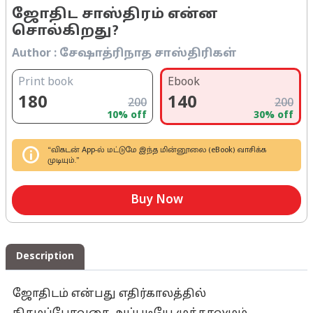
ஜோதிட சாஸ்திரம் என்ன
சொல்கிறது?
Author :
சேஷாத்ரிநாத சாஸ்திரிகள்
Print book
Ebook
180
140
200
200
10
% off
30
% off
“விகடன் App-ல் மட்டுமே இந்த மின்னூலை (eBook) வாசிக்க
முடியும்.”
Buy Now
Description
ஜோதிடம் என்பது எதிர்காலத்தில்