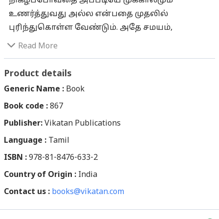
நிகழப்போவதை அப்படியே முக்காலமும்
உணர்த்துவது அல்ல என்பதை முதலில்
புரிந்துகொள்ள வேண்டும். அதே சமயம்,
ஜோசியம் முழுவதுமே சுத்த ‘ஹம்பக்’ என்று
Read More
ஒதுக்கித்தள்ளிவிடவும் கூடாது. நம்மிடம் ஓர்
அடிப்படைத் தெளிவு இல்லாமல், ஜோதிடத்தை
Product details
மேம்போக்காகக் கணிப்பவர்களை நம்புவதாலும்,
Generic Name :
Book
ஒரேயடியாக நம்பாமல் இருப்பதாலும்தான்...
Book code :
867
துன்பம் வரும்போது நிலைகொள்ளாமல்
Publisher:
தவிப்பதும், திடீரென்று செல்வம் வரும்போது
Vikatan Publications
என்ன செய்வது என்று தெரியாமல் முழி
Language :
Tamil
பிதுங்குவதுமான நிலை நமக்கு ஏற்படுகிறது.
ISBN :
978-81-8476-633-2
ஜோதிடத்தை எந்த நிலையில் வைப்பது, எப்படிக்
Country of Origin :
India
கையாள்வது என்பதை சேஷாத்ரிநாத
Contact us :
சாஸ்திரிகள் இந்த நூலில் அருமையாக
books@vikatan.com
விளக்கியிருக்கிறார். ஜோதிடம் என்பது எது