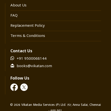
விளைகின்றன; அவற்றைக் கணித்து ஒருவர்
About Us
வாழ்க்கையில் எப்படித் துல்லியமாகப்
பலன்களைச் சொல்லலாம், தொலைக்காட்சியில்
FAQ
சொல்லும் வார பலன்கள் ஏன் சிலருக்குப்
Replacement Policy
பொருத்தமாகவும் வேறு சிலருக்குப்
பொருத்தமில்லாததாகவும் இருக்கின்றன;
Terms & Conditions
ஆகவே, எதையெல்லாம் தவிர்க்காமல் கணக்கில்
எடுத்துக்கொண்டு துல்லியமாக பலன்களைக்
Contact Us
கணிக்கலாம் என்றெல்லாம் விவரமாக விளக்கி
+91 9500068144
இருக்கிறார் நூல் ஆசிரியர். சக்தி விகடனில்
books@vikatan.com
தொடராக வந்து வாசகர்களின் பாராட்டைப் பெற்ற
கட்டுரைகள் இப்போது நூல் வடிவில் உங்கள்
Follow Us
கைகளில் தவழ்கிறது.
©
2026
Vikatan Media Services (P) Ltd. 757, Anna Salai, Chennai
- 600 002.