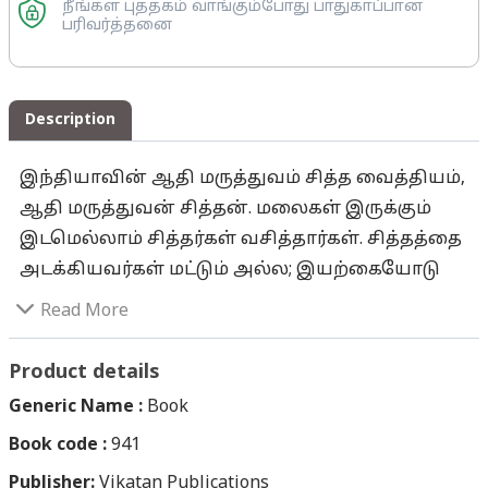
நீங்கள் புத்தகம் வாங்கும்போது பாதுகாப்பான
பரிவர்த்தனை
Description
இந்தியாவின் ஆதி மருத்துவம் சித்த வைத்தியம்,
ஆதி மருத்துவன் சித்தன். மலைகள் இருக்கும்
இடமெல்லாம் சித்தர்கள் வசித்தார்கள். சித்தத்தை
அடக்கியவர்கள் மட்டும் அல்ல; இயற்கையோடு
இயற்கையாக வாழ்ந்து, இயற்கையை முற்றிலும்
Read More
அறிந்தவர்களே சித்தர்கள். மலைகள் இறைவன்
உறையும் இல்லங்கள் என்கின்றனர்
Product details
மெய்யறிவாளர்கள். அவை இயற்கை தந்த
Generic Name :
Book
கொடைகள். பல அரிய மூலிகைச் செடிகளையும்
Book code :
941
மரங்களையும் தன்னகத்தே கொண்டுள்ள
Publisher:
மலைகளில், ஆதிச்சித்தன் சிவனின்
Vikatan Publications