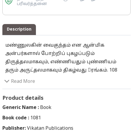
பரிவர்த்தனை
Description
மண்ணுலகின் வைகுந்தம் என ஆன்மிக
அன்பர்களால் போற்றிப் புகழப்படும்
திருத்தலமாகவும், எண்ணியதும் புண்ணியம்
தரும் அருட்தலமாகவும் திகழ்வது ரங்கம். 108
வைணவத் திருத்தலங்களில் முதன்மைத் தலம்
Read More
எனும் பெருமை பெற்ற அத்திருத்தலத்தில்
சயனக் கோலம் கொண்டு சகல உயிர்களுக்கும்
Product details
அருள்புரிந்துகொண்டிருக்கிறார் அரங்கநாதர்.
Generic Name :
Book
யுக யுகங்களுக்கு முன்னால் தன்னிலிருந்து
Book code :
1081
பிரம்மனைப் படைத்த பரம்பொருளான திருமால்,
Publisher:
பிரம்மாவின் தவத்தால் பிரணவாகார
Vikatan Publications