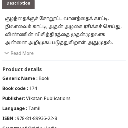
Description
குழந்தைக்குச் சோறூட்ட வானத்தைக் காட்டி,
நிலாவைக் காட்டி, அதன் அழகை ரசிக்கச் செய்து,
விண்ணின் விசித்திரத்தை முதன்முதலாக
அன்னை அறிமுகப்படுத்துகிறாள். அதுமுதல்,
பரந்து விரிந்த விண்ணைப் பார்க்கும் ஒவ்வொரு
Read More
கணமும் நமக்குள் அதன் பிரமாண்டம்,
மெய்சிலிர்க்கும் எண்ண அலைகளை
Product details
ஏற்படுத்துகிறதே. மனத்தை ஈர்க்கும் வானின் நீல
Generic Name :
Book
நிறம், பளிச் பளிச்சென மின்னிக்
Book code :
174
கொண்டிருக்கும் நட்சத்திரங்கள், தேய்வதும்
Publisher:
வளர்வதுமாக கண்ணாமூச்சி ஆடிக்
Vikatan Publications
கொண்டிருக்கும் வெண்ணிலா, அவ்வப்போது
Language :
Tamil
பூமியில் எங்கேனும் விழுந்துவிடுவேன் என்று
ISBN :
978-81-89936-22-8
பயமுறுத்திக் கொண்டிருக்கும் விண்கற்கள்,