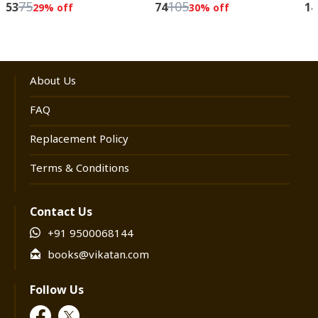
75
105
53
74
14
29
% off
30
% off
About Us
FAQ
Replacement Policy
Terms & Conditions
Contact Us
+91 9500068144
books@vikatan.com
Follow Us