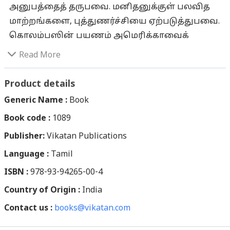
அனுபத்தைத் தருபவை. மனிதனுக்குள் பலவித
மாற்றங்களை, புத்துணர்ச்சியை ஏற்படுத்துபவை.
கொலம்பஸின் பயணம் அமெரிக்காவைக்
கண்டுபிடித்தது. வாஸ்கோடகாமாவின் பயணம்
Read More
இந்தியாவின் கடல் வழியைக் கண்டுபிடித்தது.
இப்படி பயணங்கள் தேடல்களை நமக்குள் தந்து
Product details
கொண்டிக்கின்றன. மனிதன் மட்டுமல்ல, பல
Generic Name :
Book
நாட்டின் நிலங்களை, கடல்களைக் கடந்து
Book code :
1089
வேடந்தாங்கல் வந்திறங்கும் ஒரு பறவையின்
Publisher:
பயணமும் அதற்கு புதிய அனுபவங்களைக்
Vikatan Publications
கொடுக்கிறது. இப்படி ஏதோ ஒரு தேடலின்
Language :
Tamil
பயணங்கள்தான் உலகைப்
ISBN :
978-93-94265-00-4
புதுப்பித்துக்கொண்டே வருகிறது. கனடா,
Country of Origin :
India
இங்கிலாந்து, கத்தார் உள்ளிட்ட பல
Contact us :
நாடுகளுக்குப் பயணம் மேற்கொண்ட மருத்துவர்
books@vikatan.com
சிவராமன் அந்தந்த நாடுகளின் கலாசாரம்,