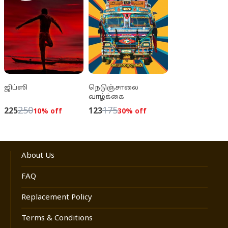
ஜிப்ஸி
நெடுஞ்சாலை
வாழ்க்கை
250
175
225
123
10
% off
30
% off
About Us
FAQ
Replacement Policy
Terms & Conditions