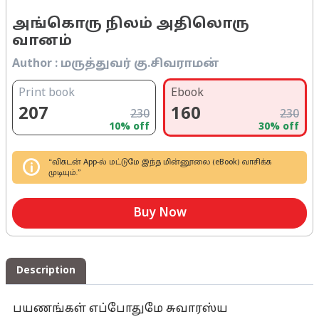
அங்கொரு நிலம் அதிலொரு
வானம்
Author :
மருத்துவர் கு.சிவராமன்
Print book
Ebook
207
160
230
230
10
% off
30
% off
“விகடன் App-ல் மட்டுமே இந்த மின்னூலை (eBook) வாசிக்க
முடியும்.”
Buy Now
Description
பயணங்கள் எப்போதுமே சுவாரஸ்ய