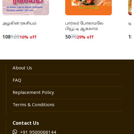
அழகின் ரகசியம்
பார்லர் போகாமலே
டிப
பியூட்டி ஆகலாம்
120
70
108
50
18
10
% off
29
% off
About Us
FAQ
Replacement Policy
Terms & Conditions
Contact Us
+91 9500068144