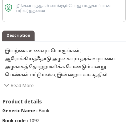
நீங்கள் புத்தகம் வாங்கும்போது பாதுகாப்பான
பரிவர்த்தனை
Description
இயற்கை உணவுப் பொருள்கள்,
ஆரோக்கியத்தோடு அழகையும் தரக்கூடியவை.
அழகாகத் தோற்றமளிக்க வேண்டும் என்று
பெண்கள் மட்டுமல்ல, இன்றைய காலத்தில்
ஆண்களுமே ஆசை கொள்கின்றனர். அதற்காக
Read More
செயற்கை முறையில் தயாரிக்கப்படும் அழகு
சாதனப் பொருள்களை வாங்கி
Product details
உபயோகிக்கின்றனர். அதனால் அழகுக்குப் பதில்
Generic Name :
Book
உடல் ஆரோக்கியம்தான் கெடுகிறது. ஆனால்,
Book code :
1092
நமக்கு எளிதில் கிடைக்கும் கீரை வகைகளில்