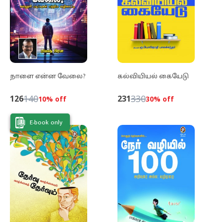
நாளை என்ன வேலை?
கல்வியியல் கையேடு
140
330
126
231
10
% off
30
% off
E-book only