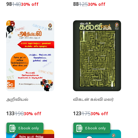
140
125
98
88
30
% off
30
% off
அறிவியல்
விகடன் கல்வி மலர்
190
175
133
123
30
% off
30
% off
E-book only
E-book only