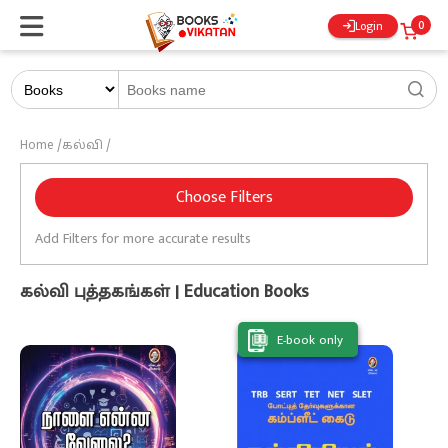
0
Login
Home
/
கல்வி
/
Choose Filters
Add Filters for more accurate results
கல்வி புத்தகங்கள் | Education Books
E-book only