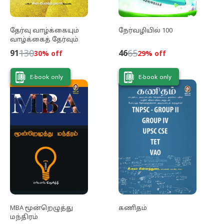
தேர்வு வாழ்க்கையும்
நேர்வழியில் 100
வாழ்க்கைத் தேர்வும்
130
65
91
46
30
% off
29
% off
E-book only
E-book only
MBA மூன்றெழுத்து
கணிதம்
மந்திரம்