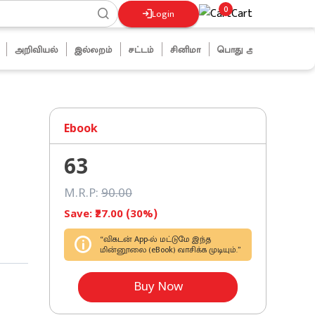
0
Cart
Login
அறிவியல்
இல்லறம்
சட்டம்
சினிமா
பொது அறிவு
ஜோக்ஸ்
Ebook
63
M.R.P:
90
.00
Save: ₹
27
.00 (
30
%)
“விகடன் App-ல் மட்டுமே இந்த
மின்னூலை (eBook) வாசிக்க முடியும்.”
Buy Now