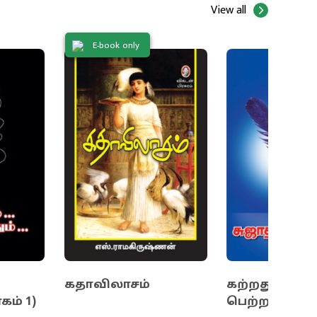
View all
்,
E-book only
.
்து
ர்
கதாவிலாசம்
கற்றதும்...
கம் 1)
பெற்றதும்... (