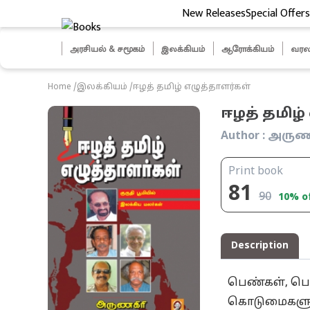
New Releases
Special Offers
ித் தேர்வுகள்
அரசியல் & சமூகம்
இலக்கியம்
ஆரோக்கியம்
வரல
Home
/
இலக்கியம்
/
ஈழத் தமிழ் எழுத்தாளர்கள்
ஈழத் தமிழ்
Author :
அருண
Print book
81
90
10
% o
Description
பெண்கள், பெ
கொடுமைகளுக