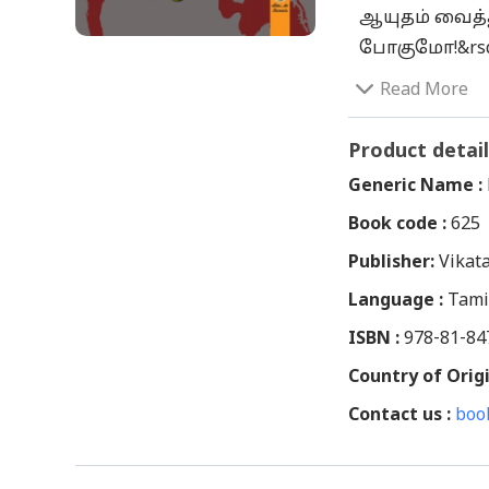
ஆயுதம் வைத்த
போகுமோ!&rsq
இவையே இன்ற
Read More
தொலைத்துக்க
புதைத்துவிட
Product detail
ராணுவம் பலிய
Generic Name :
அக்கிரமக்கார
Book code :
625
மனமும் வறண்
Publisher:
துடைத்தெடுக்க
Vikat
இன்றும் அந்த
Language :
Tami
பொங்கிக்கொண
ISBN :
978-81-84
வாழ்வாகிப்ப
Country of Origi
எழுத்தாளர்கள
Contact us :
உறைவிடத்தை 
boo
எண்ணத்தில் 
இடம்பெயர்ந்த