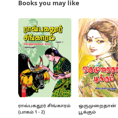
Books you may like
மனிதர்கள் மத
நாளை மாறும்&
ஆதங்கத்தை வ
புலவு&rsquo;
சோ.சேனாதிராச
எழுத்தாளர்கள
ஈழத் தமிழர்க
எழுத்தாளர்கள
அருணகிரி.
ராவ்பகதூர் சிங்காரம்
ஒருமுறைதான்
(பாகம் 1 - 2)
பூக்கும்