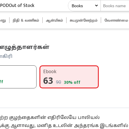
POD
Out of Stock
ாறு
நிதி & வணிகம்
ஆன்மிகம்
சுயமுன்னேற்றம்
வேளாண்மை
 எழுத்தாளர்கள்
கிரி
Ebook
63
ff
90
30
% off
ற்ற குழந்தைகளின் எதிரிலேயே பாலியல்
்கு ஆளாவது, மனித உடலின் அந்தரங்க இடங்களில்