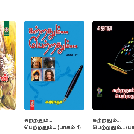
்தியில், &lsquo;அவர்களின் அவல நிலை இன்று மாறும
rsquo; என தங்கள் எழுத்தின் மூலம் தங்களின்
ெளிப்படுத்தும் காசி ஆனந்தன், &lsquo;மறவன்
 சச்சிதானந்தன், பத்மினி சிதம்பரநாதன், மாவை
ா, மாஸ்டர் நவம், யாழூர் துரை... போன்ற ஈழத்து
ின் ஒட்டுமொத்த உணர்ச்சிக் குவியல்தான் இந்த நூல்
ளுடைய உணர்வுகளைப் பதிவு செய்யும் வகையில், ஈழத
் சிலரின் கருத்துகளை பதிவுசெய்துள்ளார் நூலாசிரிய
கற்றதும்...
கற்றதும்...
பெற்றதும்... (பாகம் 4)
பெற்றதும்... (பா