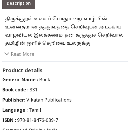
Description
திருக்குறள் உலகப் பொதுமறை. வாழ்வின்
உன்னதமான தத்துவத்தை செறிவுடன் அடக்கிய
வாழ்வியல் இலக்கணம். தன் கருத்துச் செறிவால்
தமிழின் ஒளிச் செறிவை உலகுக்கு
வெளிச்சமிட்ட நன்னூல். இரண்டாயிரம்
Read More
வருடங்களுக்கு முன்பு எழுதப்பட்டதாக
இருந்தாலும், அதன் கருத்துகள் இன்றும் மனித
Product details
வாழ்வுடன் பொருந்தி நிற்கின்றன. இன்று
Generic Name :
Book
அறிவியல், நாகரீக முன்னேற்றத்தால் மனித
Book code :
331
சமூகம் ஒரு மாறுபட்ட சூழலில் வாழ்ந்து
Publisher:
கொண்டிருந்தாலும், திருக்குறள் கூறும் அறம்,
Vikatan Publications
பொருள், இன்பம் ஆகிய கருத்துகளின்
Language :
Tamil
வலுவான மையத்தைச் சுற்றியும், அந்த சக்தி
ISBN :
978-81-8476-089-7
மிகுந்த கருத்துப் புலத்தின் கட்டுப்பாட்டிலும்