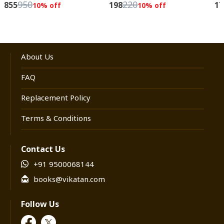
950
220
855
198
17
10
% off
10
% off
About Us
FAQ
Replacement Policy
Terms & Conditions
Contact Us
+91 9500068144
books@vikatan.com
Follow Us