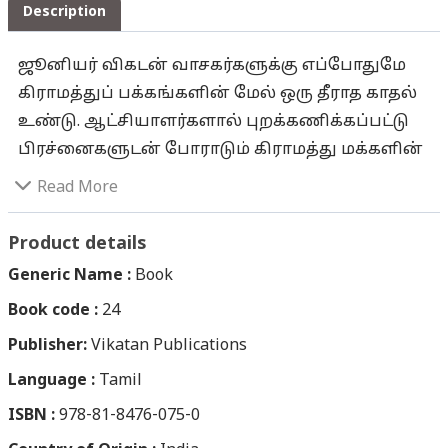
Description
ஜூனியர் விகடன் வாசகர்களுக்கு எப்போதுமே
கிராமத்துப் பக்கங்களின் மேல் ஒரு தீராத காதல்
உண்டு. ஆட்சியாளர்களால் புறக்கணிக்கப்பட்டு
பிரச்னைகளுடன் போராடும் கிராமத்து மக்களின்
குரல்கள் அதில் ஒலித்தன. அத்துடன் கிராமத்து
Read More
கலாசாரமும் இழையோடும். அந்த மண்ணிலே
தோன்றிப் பரவிய உண்மைச் சம்பவங்கள்
Product details
கதைகளாகவும் வந்திருக்கின்றன. அந்த
Generic Name :
Book
வரிசையில், இப்போது ‘வருச நாட்டு ஜமீன் கதை’.
Book code :
24
நூறு வருடங்களுக்கு முன்பு தேனி வட்டாரத்தில்
Publisher:
சீரோடும் பேரோடும் வாழ்ந்த வருசநாட்டு ஜமீன்
Vikatan Publications
குடும்பம் ஒரு சித்தரின் சாபத்தால் சீரழிந்து
Language :
Tamil
போன கதை. சிறுவயது முதலே பெரியவர்கள்
ISBN :
978-81-8476-075-0
மூலமாக இந்தக் கதையை பாட்டாகவும்