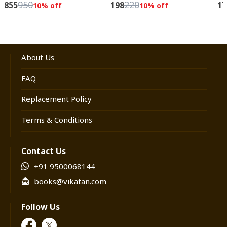
ஓவியங்கள் வரைந்து கொடுத்து தொடருக்கு
950
220
855
198
17
10
% off
10
% off
மெருகூட்டியிருக்கிறார் ஓவியர் சசி. ‘பொன்ஸீ’
என்று அழைக்கப்படும் பொன்.சந்திரமோகன்
விகடனில் மாணவராக எழுத ஆரம்பித்து... பின்பு
About Us
புகைப்பட பத்திரிகையாளராக வளர்ந்து...
தற்போது தேர்ந்த எழுத்தாளராக பெயர்
FAQ
எடுத்திருப்பது விகடனுக்குப் பெருமை!
Replacement Policy
Terms & Conditions
Contact Us
+91 9500068144
books@vikatan.com
Follow Us