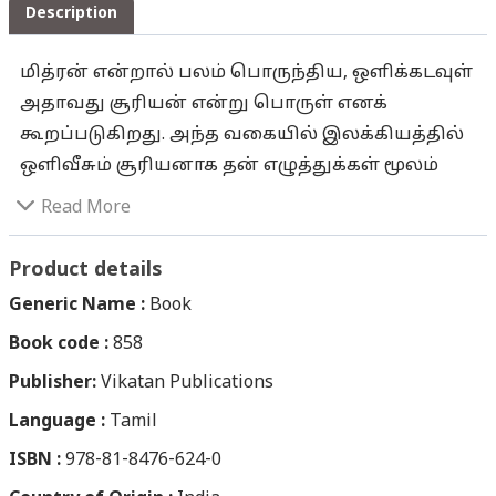
Description
மித்ரன் என்றால் பலம் பொருந்திய, ஒளிக்கடவுள்
அதாவது சூரியன் என்று பொருள் எனக்
கூறப்படுகிறது. அந்த வகையில் இலக்கியத்தில்
ஒளிவீசும் சூரியனாக தன் எழுத்துக்கள் மூலம்
இலக்கிய உலகை ஆட்சி செய்பவர்
Read More
அசோகமித்திரன் என்றால் அது மிகையல்ல.
ஐம்பது ஆண்டுகளுக்கு மேல் எழுதிவரும்
Product details
அசோகமித்திரன் தமிழின் முன்னோடி
Generic Name :
Book
எழுத்தாளர். அவரது படைப்புகள் எளிய
Book code :
858
உரையாடல்களையும், எளிய மனிதர்களையும்
Publisher:
பற்றியது. மனித வாழ்வை அழகாக எடுத்து
Vikatan Publications
இயம்புபவை. அவரது கதை மாந்தர்கள்
Language :
Tamil
மிகையுணர்ச்சி அற்றவர்கள். ‘அப்பாவின்
ISBN :
978-81-8476-624-0
சிநேகிதர்’ தொகுப்புக்காக 1996-ல்