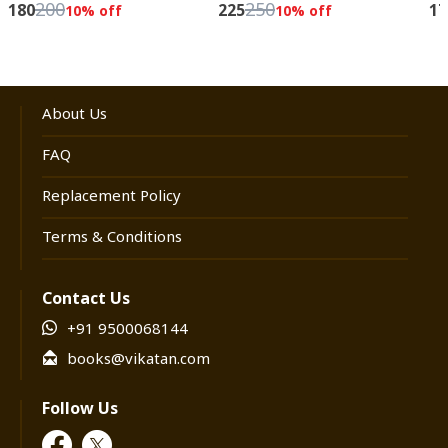
200
250
180
225
17
10
% off
10
% off
About Us
FAQ
Replacement Policy
Terms & Conditions
Contact Us
+91 9500068144
books@vikatan.com
Follow Us