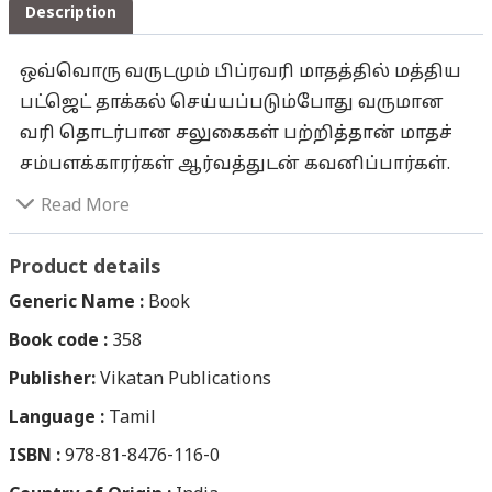
Description
ஒவ்வொரு வருடமும் பிப்ரவரி மாதத்தில் மத்திய
பட்ஜெட் தாக்கல் செய்யப்படும்போது வருமான
வரி தொடர்பான சலுகைகள் பற்றித்தான் மாதச்
சம்பளக்காரர்கள் ஆர்வத்துடன் கவனிப்பார்கள்.
பட்ஜெட்டில் வருமான வரிக்கான உச்சவரம்பு
Read More
உயர்த்தப்படும் போதெல்லாம் இவர்கள்
முகங்களில் பிரகாசம் கூடும்! அதே மாதிரி மார்ச்
Product details
மாதத்திலிருந்து செப்டம்பர் வரையில் வருமான
Generic Name :
Book
வரி தாக்கல் பரபரப்பாக நிகழும். கடைசி
Book code :
358
நாளன்று வருமான வரித்துறை அலுவலகத்தில்
Publisher:
கூட்டம் அலைமோதும்! அந்த அளவுக்கு
Vikatan Publications
முக்கியத்துவம் வாய்ந்த வருமான வரி பற்றிய
Language :
Tamil
நூல் இது. நூலாசிரியர் என்.எஸ்.ஸ்ரீனிவாசன்
ISBN :
978-81-8476-116-0
சென்னையில் பிரபலமான ஆடிட்டர். வரி,