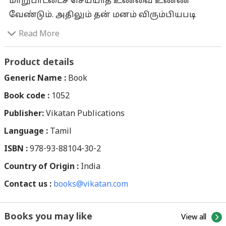
மாறுபாட்டைச் செய்யாத உணவை உண்ண
வேண்டும். அதிலும் தன் மனம் விரும்பியபடி
அல்லாமல் நோய் வராத அளவுக்கு அளவு
Read More
வைத்து உண்ண வேண்டும். இப்படி உண்பதால்
உயிருக்கு எந்த ஊறும் இல்லை என்கிறார்
Product details
வள்ளுவர். ஆனால், மாறுபாடு ஏற்படுத்தாத
Generic Name :
Book
இல்லாத உணவை தற்போது தேடித்தான் உண்ண
Book code :
1052
வேண்டி யுள்ளது. எனினும் இப்போக்கை மாற்ற
Publisher:
முடியும் என்கிற நம்பிக்கையைக் கொடுக்கிறது
Vikatan Publications
இந்த நூல். காய்கறிகளின் குணம், கீரைகளின்
Language :
Tamil
பலன், சத்துள்ள உணவு எது? என்னென்ன
ISBN :
978-93-88104-30-2
உணவுகளை உண்ண வேண்டும், எவற்றைத்
Country of Origin :
India
தவிர்க்க வேண்டும் என்று தெளிவாக ஆசிரியர்
Contact us :
குறிப்பிட்டிருப்பது இந்த நூலின் சிறப்பாகும்.
books@vikatan.com
வரலாற்றுப் புகழ் வாய்ந்த நம் பாரம்பர்ய
தாளிப்புப் பொருள்கள், மசாலாப் பொருள்கள்,
View all
Books you may like