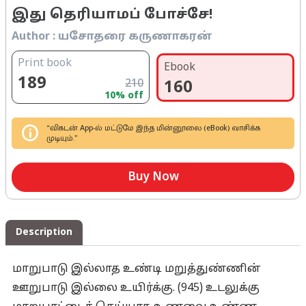
இது தெரியாமப் போச்சே!
Author :
யசோதரை கருணாகரன்
Print book
Ebook
189
210
160
10
% off
“விகடன் App-ல் மட்டுமே இந்த மின்னூலை (eBook) வாசிக்க
முடியும்.”
Buy Now
Description
மாறுபாடு இல்லாத உண்டி மறுத்துண்ணின்
ஊறுபாடு இல்லை உயிர்க்கு. (945) உடலுக்கு