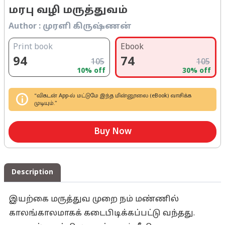
மரபு வழி மருத்துவம்
Author :
முரளி கிருஷ்ணன்
Print book
Ebook
94
74
105
105
10
% off
30
% off
“விகடன் App-ல் மட்டுமே இந்த மின்னூலை (eBook) வாசிக்க
முடியும்.”
Buy Now
Description
இயற்கை மருத்துவ முறை நம் மண்ணில்
காலங்காலமாகக் கடைபிடிக்கப்பட்டு வந்தது.