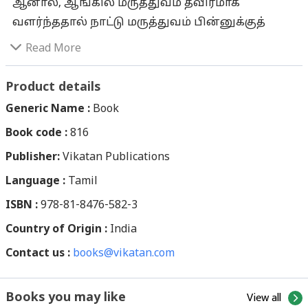
ஆனால், ஆங்கில மருத்துவம் தீவிரமாக
வளர்ந்ததால் நாட்டு மருத்துவம் பின்னுக்குத்
தள்ளப்பட்டது. ஆங்கில மருந்துகளோ
Read More
பக்கவிளைவுகளை ஏற்படுத்திவருகின்றன. மரபு
வழி மருத்துவம் பக்கவிளைவை
Product details
ஏற்படுத்துவதில்லை. இதனால், சமீபகாலமாக
Generic Name :
Book
மரபு வழி மருத்துவமே மாற்று வழியாக உலகில்
Book code :
816
வலம் வருகிறது. மனித சமுதாயத்தை வாட்டும்
Publisher:
பல நோய்களுக்கு அருமருந்தை அள்ளித்
Vikatan Publications
தருகிறது இந்த மருத்துவ முறை என்றால் அது
Language :
Tamil
மிகையாகாது. உதாரணமாக குடி நோய் என்பது
ISBN :
978-81-8476-582-3
மனித சமுதாயத்தை கடுமையாக
Country of Origin :
India
பாதிக்கப்பட்டுள்ள நோயாக உள்ளது. இதைத்
Contact us :
தீர்க்க எந்த மருத்துவ முறையிலும் சரியான தீர்வு
books@vikatan.com
இல்லை. ஆனால், மரபு வழி மருத்துவத்தின்
மூலம் குடி நோயைக் குணப்படுத்த முடியும்
View all
Books you may like