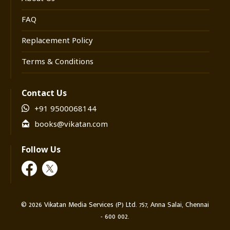
காமாலை நோயை விரட்ட, தொண்டை வலி,
தூக்கமின்மை, நகச்சுற்றி, நினைவாற்றல்
FAQ
பெருக, நீர்க் கடுப்பு, படை, பல் வலி, படுக்கைப்
Replacement Policy
புண், மாதவிடாய் கோளாறு, மாரடைப்பு... பல
நோய்களுக்கு மரபு வழி மருத்துவத்தை இந்த
Terms & Conditions
நூல் சொல்லித்தருகிறது. கேள்விப்படக்கூடிய,
நாட்டு மருந்துக் கடையில் கிடைக்கும்
Contact Us
மருந்துகளைப் பயன்படுத்தினாலே தீராத
+91 9500068144
நோய்களும் தீரும் என்கிறது இந்த நூல். இது நம்
books@vikatan.com
மருத்துவத்தைப் பற்றிய பயனுள்ள நூல்
என்பதைப் படித்தால் உணர்வீர்கள்.
Follow Us
©
2026
Vikatan Media Services (P) Ltd. 757, Anna Salai, Chennai
- 600 002.