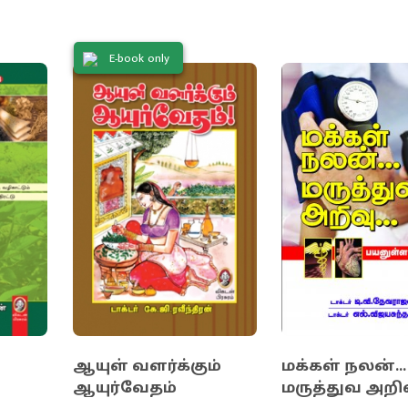
ல் பெற
E-book only
ஆயுள் வளர்க்கும்
மக்கள் நலன்...
ஆயுர்வேதம்
மருத்துவ அறிவு