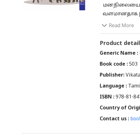
மனநிலையைக்
வளமானதாக இ
அமைவதற்கும் 
Read More
காரணம். டீன்
சங்கடங்கள் எ
Product detail
ஆலோசனை கேட்
Generic Name :
அப்படிக் கே
Book code :
503
எண்ணிவிடுவ
Publisher:
சகஜம்தான். 
Vikat
பெண்களுக்க
Language :
Tami
ஒரே நோக்கத்த
ISBN :
978-81-84
கொஸ்டீன்&rs
Country of Origi
இந்த கேள்வி_
Contact us :
கல்வி, உளவிய
boo
சந்தேகங்களு
ஆலோசனைகள், 