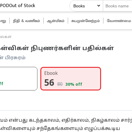
POD
Out of Stock
ாறு
நிதி & வணிகம்
ஆன்மிகம்
சுயமுன்னேற்றம்
வேளாண்மை
ில்கள்
ேள்விகள் நிபுணர்களின் பதில்கள்
 பிரசுரம்
Ebook
56
ff
80
30
% off
் என்பது கடந்தகாலம், எதிர்காலம், நிகழ்காலம் சார்
்விகளையும் சந்தேகங்களையும் எழுப்பக்கூடிய