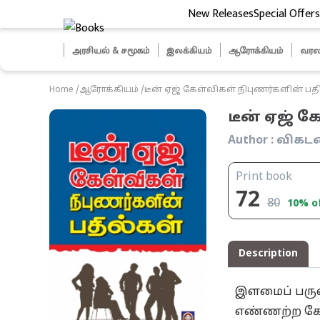
New Releases
Special Offers
ித் தேர்வுகள்
அரசியல் & சமூகம்
இலக்கியம்
ஆரோக்கியம்
வரல
Home
/
ஆரோக்கியம்
/
டீன் ஏஜ் கேள்விகள் நிபுணர்களின் பத
டீன் ஏஜ் க
Author :
விகடன்
Print book
72
80
10
% o
Description
இளமைப் பருவம
எண்ணற்ற கேள