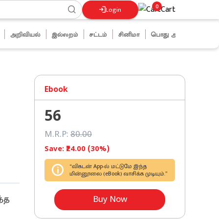
0
Cart
Login
அறிவியல்
இல்லறம்
சட்டம்
சினிமா
பொது அறிவு
ஜோக்ஸ்
Ebook
56
M.R.P:
80
.00
Save: ₹
24
.00 (
30
%)
“விகடன் App-ல் மட்டுமே இந்த
மின்னூலை (eBook) வாசிக்க முடியும்.”
Buy Now
ந்த