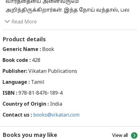
வார்த்தையை அனைவருமே
அறிந்திருக்கிறார்கள். இந்த நோய் வந்தால், பல
தொந்தரவுகளுக்கு ஆளாக நேரிடும் என மக்கள்
Read More
பதற்றத்துடன் வாழ்க்கையை
எதிர்கொள்கிறார்கள். உணவுக் கட்டுப்பாடு
Product details
வேண்டும்; இனிப்பு கூடவே கூடாது; தொடர்ந்து
Generic Name :
Book
மருந்து சாப்பிட்டுக்கொண்டே வரவேண்டும்...
Book code :
428
இப்படி சர்க்கரை நோய் பற்றி பரவலாக பல
Publisher:
கருத்துகள் உலா வருகின்றன. சர்க்கரை நோய்
Vikatan Publications
என்பது என்ன? அது எதனால் வருகிறது? வந்தால்
Language :
Tamil
என்னென்ன பிரச்னைகள் ஏற்படும்? சர்க்கரை
ISBN :
978-81-8476-189-4
நோயை எந்தெந்த மருத்துவ முறைகளால்
Country of Origin :
India
கட்டுப்படுத்தலாம்? என்ன மாதிரியான உணவுப்
Contact us :
பழக்கங்களை மேற்கொள்ளலாம்? போன்ற
books@vikatan.com
கேள்விகளுக்கு எளிதாகவும் தெளிவாகவும்
விடை சொல்லி வழிகாட்டுகிறார் நூலாசிரியர்
View all
Books you may like