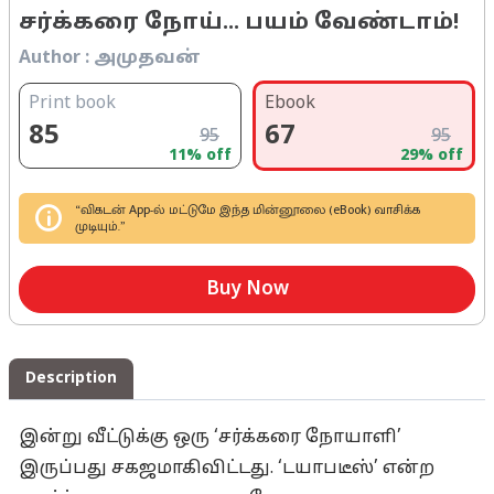
சர்க்கரை நோய்... பயம் வேண்டாம்!
Author :
அமுதவன்
Print book
Ebook
85
67
95
95
11
% off
29
% off
“விகடன் App-ல் மட்டுமே இந்த மின்னூலை (eBook) வாசிக்க
முடியும்.”
Buy Now
Description
இன்று வீட்டுக்கு ஒரு ‘சர்க்கரை நோயாளி’
இருப்பது சகஜமாகிவிட்டது. ‘டயாபடீஸ்’ என்ற