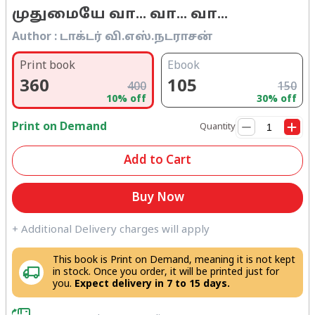
முதுமையே வா... வா... வா...
Author :
டாக்டர் வி.எஸ்.நடராசன்
Print book
Ebook
360
105
400
150
10
% off
30
% off
Print on Demand
Quantity
Add to Cart
Buy Now
+ Additional Delivery charges will apply
This book is Print on Demand, meaning it is not kept
in stock. Once you order, it will be printed just for
you.
Expect delivery in 7 to 15 days.