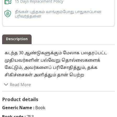
15 Days Replacement Policy
நீங்கள் புத்தகம் வாங்கும்போது பாதுகாப்பான
பரிவர்த்தனை
Description
கடந்த 30 ஆண்டுகளுக்கும் மேலாக பலதரப்பட்ட
முதியவர்களின் பல்வேறு தொல்லைகளைக்
கேட்டும், அவர்களைப் பரிசோதித்தும், தக்க
சிகிச்சைகள் அளித்தும் தான் பெற்ற
அனுபங்களை வைத்து இந்த நூலை
Read More
எழுதியுள்ளார் டாக்டர் வி.எஸ்.நடராசன்.
முதியவர்களுக்கு வரும் நோய்கள், அவற்றுக்குச்
Product details
செய்ய வேண்டிய தற்காப்பு முறைகள்,
Generic Name :
Book
பரிசோதனைகள், கடைப்பிடிக்க வேண்டிய