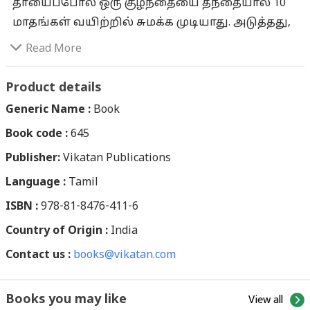
தாயைப்போல் ஒரு குழந்தையை தந்தையால் 10
மாதங்கள் வயிற்றில் சுமக்க முடியாது. அடுத்தது,
குழந்தையின் சக்திக்கும் வளர்ச்சிக்கும் உதவும்
Read More
விதமாக, தன் ரத்தத்தையே பாலாக்கிக்
கொடுக்கும் ஒரு தாயைப்போல் தந்தை செயல்பட
Product details
முடியாது. கருப்பையும், மார்பகமும் பெண் என்கிற
Generic Name :
Book
பெருந்தெய்வத்துக்கு கிடைத்த மகத்தான
Book code :
645
வரங்கள். வரமே சாபமாவதுதானே மனிதகுல
Publisher:
வாழ்வின் வழக்கம். இன்றைய காலகட்டத்தில்
Vikatan Publications
பெண்களுக்கு உண்டாகும் பிரச்னைகள்
Language :
Tamil
பெரும்பாலும் மார்பகம் மற்றும் கர்ப்பப்பை
ISBN :
978-81-8476-411-6
சம்பந்தப்பட்டதாகவே இருக்கின்றன. கர்ப்பப்பை
Country of Origin :
India
குறித்த விழிப்பு உணர்வு சமீபகாலமாக
Contact us :
அதிகமானாலும், மார்பகம் குறித்து அந்த
books@vikatan.com
அளவுக்கு அறிவுறுத்தல்கள் எழவில்லை. அதனை
நிறைவு செய்யும் விதமாகவே மார்பகப்
View all
Books you may like