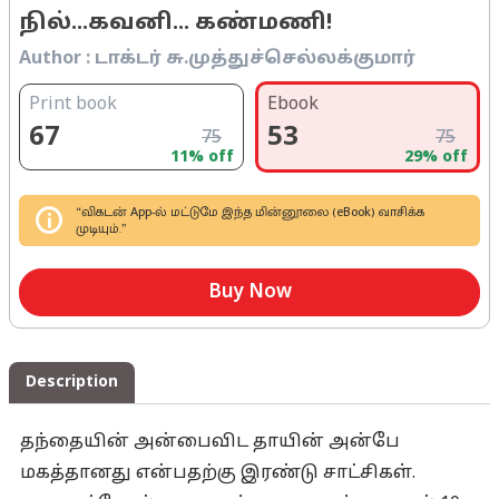
நில்...கவனி... கண்மணி!
Author :
டாக்டர் சு.முத்துச்செல்லக்குமார்
Print book
Ebook
67
53
75
75
11
% off
29
% off
“விகடன் App-ல் மட்டுமே இந்த மின்னூலை (eBook) வாசிக்க
முடியும்.”
Buy Now
Description
தந்தையின் அன்பைவிட தாயின் அன்பே
மகத்தானது என்பதற்கு இரண்டு சாட்சிகள்.