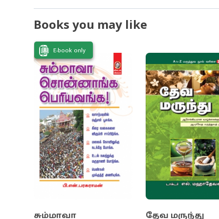
ரத்த அழுத்த
Books you may like
தீர்வு... என
இருக்கின்றன.
E-book only
நாம் உண்ணு
அழகைப் பெற 
சும்மாவா
தேவ மருந்து