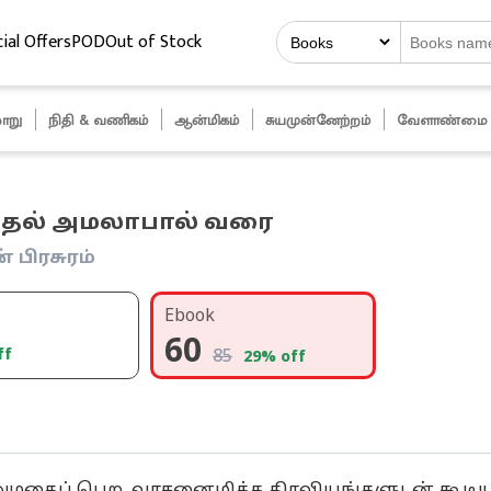
ial Offers
POD
Out of Stock
ாறு
நிதி & வணிகம்
ஆன்மிகம்
சுயமுன்னேற்றம்
வேளாண்மை
முதல் அமலாபால் வரை
 பிரசுரம்
Ebook
60
ff
85
29
% off
ம் அழகைப் பெற, வாசனைமிக்க திரவியங்களுடன் கூடி