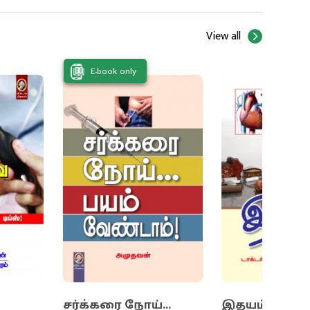
ன
View all
ல்,
E-book only
ு.
சர்க்கரை நோய்...
இதயம்