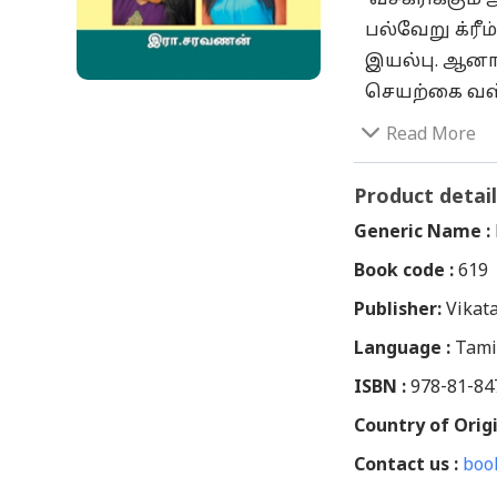
பல்வேறு க்ர
இயல்பு. ஆனா
செயற்கை வஸ்
காப்பதே உண்
Read More
என்றாலே அதை
உண்டு. ஆனால
Product detail
சேர்க்க முடிய
Generic Name :
அழகுக் குறிப
Book code :
619
துறைகளில் ஒ
Publisher:
கட்டுரைகளா
Vikat
பெற்றன. தமி
Language :
Tami
பெண்களின் ஃ
ISBN :
978-81-84
அனைவருக்கும
Country of Origi
‘இயல்பும் இய
Contact us :
வி.ஐ.பி. பெண
boo
சரியான உணவு 