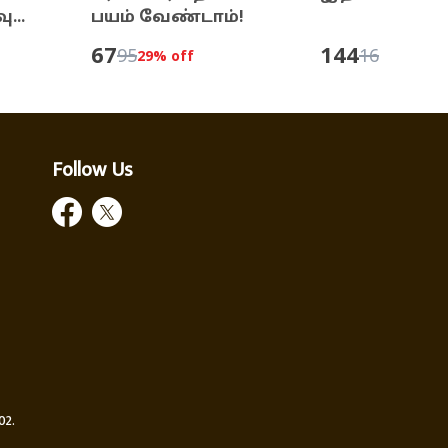
...
பயம் வேண்டாம்!
67
144
95
160
29
% off
10
% off
Follow Us
02.