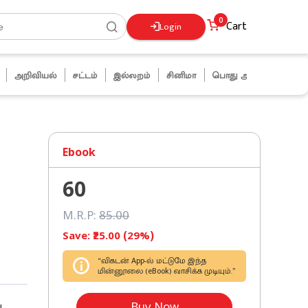
0
Cart
Login
அறிவியல்
சட்டம்
இல்லறம்
சினிமா
பொது அறிவு
ஜோக்ஸ்
Ebook
60
M.R.P:
85
.00
Save: ₹
25
.00 (
29
%)
“விகடன் App-ல் மட்டுமே இந்த
மின்னூலை (eBook) வாசிக்க முடியும்.”
Buy Now
ய