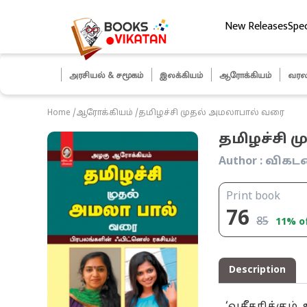
New Releases
Spec
ித் தேர்வுகள்
அரசியல் & சமூகம்
இலக்கியம்
ஆரோக்கியம்
வரல
Home
/
ஆரோக்கியம்
/
தமிழச்சி முதல் அமலாபால் வரை
தமிழச்சி 
Author :
விகடன்
Print book
76
85
11
% o
Description
‘வசீகரிக்கு