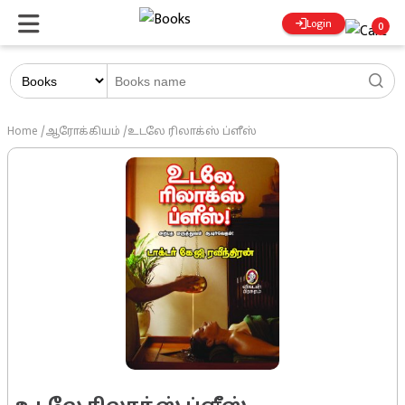
Login
0
Home
/
ஆரோக்கியம்
/
உடலே ரிலாக்ஸ் ப்ளீஸ்