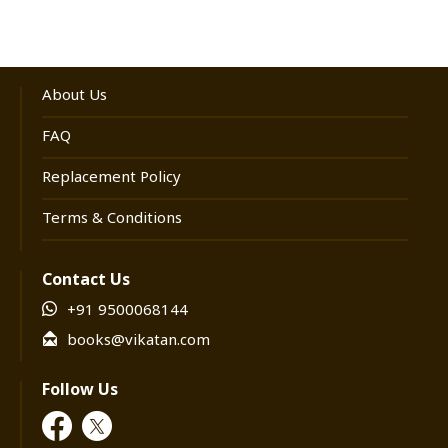
சொல்கிறார்கள். இளைய தலைமுறையினர்
நிம்மதியான வாழ்க்கையின் அடிப்படை
ரகசியங்களை புரிந்துகொள்ள முடியாமல்
About Us
திணறுகிறார்கள். அவர்களுக்கு இந்தப் புத்தகம்
ஆயுர்வேத பொக்கிஷத்தின் திறவுகோலாக
FAQ
இருக்கும் என்பது நிச்சயம்.
Replacement Policy
Terms & Conditions
Contact Us
+91 9500068144
books@vikatan.com
Follow Us