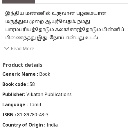
இந்திய மண்ணில் உருவான பழமையான
மருத்துவ முறை ஆயுர்வேதம். நமது
பாரம்பரியத்தோடும் கலாச்சாரத்தோடும் பின்னிப்
பிணைந்தது இது. நோய் என்பது உடல்
பாதிப்பால் மட்டும் வருவதில்லை எனக் கருதும்
Read More
ஆயுர்வேத வைத்தியர்கள் உடல், மனம் மற்றும்
ஆன்மிகத் தன்மைகளை ஒட்டுமொத்தமாகப்
Product details
பார்த்து சிகிச்சை தருகிறார்கள். இந்த நோய்க்கு
Generic Name :
Book
இன்ன மருந்தைக் கொடுங்கள் என்று
Book code :
58
சிம்பிளாகச் சொல்லிவிட்டு நகராமல், நோய்களே
Publisher:
வராமல் ஆரோக்கியமாக வாழ்வது எப்படி
Vikatan Publications
என்பதைக் கற்றுத்தரும் அற்புத மருத்துவம்தான்
Language :
Tamil
ஆயுர்வேதம். ஆயுர்வேதத்தின் அற்புத குணமே
ISBN :
81-89780-43-3
அது கற்றுத் தரும் வாழ்க்கை முறைதான்.
Country of Origin :
India
பிள்ளைப் பேறில் ஆரம்பித்து குழந்தை வளர்ப்பு,