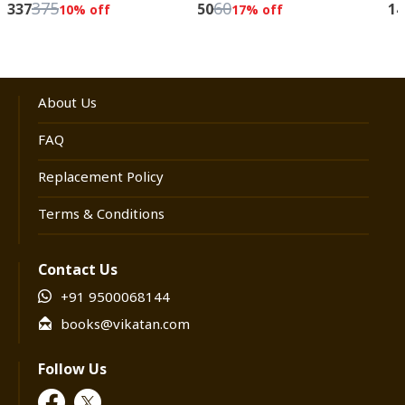
375
60
337
50
14
10
% off
17
% off
About Us
FAQ
Replacement Policy
Terms & Conditions
Contact Us
+91 9500068144
books@vikatan.com
Follow Us