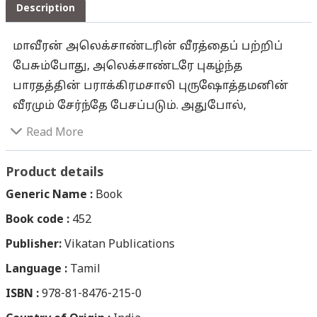
Description
மாவீரன் அலெக்சாண்டரின் வீரத்தைப் பற்றிப்
பேசும்போது, அலெக்சாண்டரே புகழ்ந்த
பாரதத்தின் பராக்கிரமசாலி புருஷோத்தமனின்
வீரமும் சேர்ந்தே பேசப்படும். அதுபோல்,
அக்பரைப் பற்றிப் பேசும்போதெல்லாம்,
Read More
ராஜபுத்திரர்களில் மாவீரனாக விளங்கிய பிரதாப
சிம்மனின் வீரமும் விவேகமும் சேர்ந்தே
Product details
பேசப்படும். மகாராணா பிரதாப சிம்மனின் வீர
Generic Name :
Book
வரலாறு, இந்திய நாட்டின் வரலாற்றில்
Book code :
452
அழிக்கமுடியாத ஒரு பதிவு!
Publisher:
சுயமரியாதைக்காகவும், நாட்டுப் பற்றின்
Vikatan Publications
காரணமாகவும், சுதந்திரக் காற்றை மக்கள்
Language :
Tamil
சுவாசிக்க வேண்டும் என்பதற்காகவும்
ISBN :
978-81-8476-215-0
எல்லையற்ற துன்பங்களையும்,