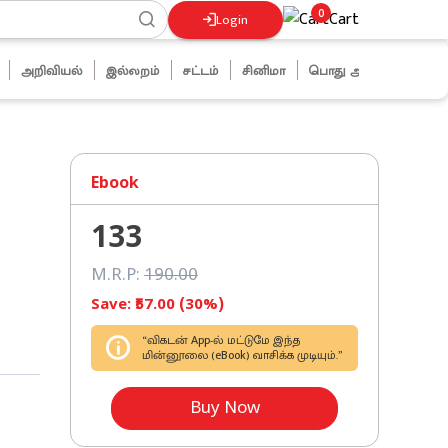
0
Cart
Login
அறிவியல்
இல்லறம்
சட்டம்
சினிமா
பொது அறிவு
ஜோக்ஸ்
Ebook
133
M.R.P:
190
.00
Save: ₹
57
.00 (
30
%)
“விகடன் App-ல் மட்டுமே இந்த
மின்னூலை (eBook) வாசிக்க முடியும்.”
Buy Now