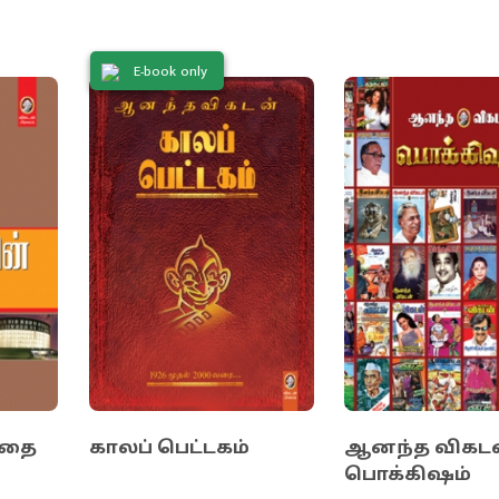
த்தில் இருப்பவர்கள் எப்படியெல்லாம் நடந்துகொள்ள
 ஜமீன்களின் வரலாற்றைப் படித்துத் தெரிந்துகொள்ள
E-book only
க்களை அடிமைபோல் நடத்தி அராஜகம் செய்வோர்
எத்தகைய நிலைமைக்கு ஆளாவார்கள் என்பதும் இந்த
் அனைவரும் கற்றுக்கொள்ள வேண்டிய பாடம்.
கதை
காலப் பெட்டகம்
ஆனந்த விகட
பொக்கிஷம்