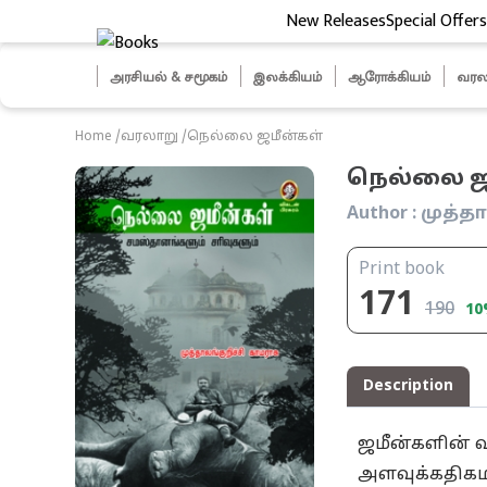
New Releases
Special Offers
ித் தேர்வுகள்
அரசியல் & சமூகம்
இலக்கியம்
ஆரோக்கியம்
வரல
Home
/
வரலாறு
/
நெல்லை ஜமீன்கள்
நெல்லை ஜ
Author :
முத்தா
Print book
171
190
10
Description
ஜமீன்களின் வ
அளவுக்கதிகமா