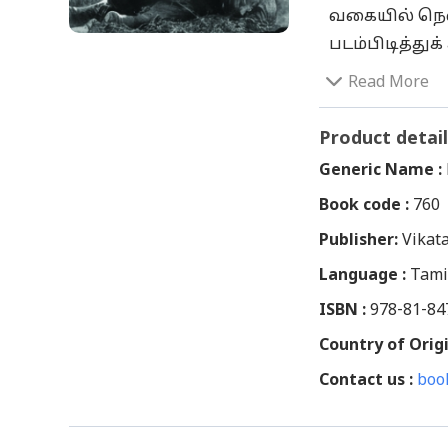
வகையில் நெல்
படம்பிடித்துக
கிராமங்கள் 
Read More
செய்வது, கா
செய்து வந்தன
Product detail
மீதியை அவர
Generic Name :
எண்ணிக்கொண்ட
Book code :
760
எல்லாமும் எ
Publisher:
மிருகங்களை 
Vikat
போல நடத்தி,
Language :
Tami
கொடுத்தனர். வ
ISBN :
978-81-84
போராட்டத்தி
Country of Origi
இழந்துள்ளனர்
Contact us :
இருந்தவர்கள்
boo
இந்த ஜமீன்க
விறுவிறுப்பாக