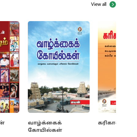
View all
க்
ன்
வாழ்க்கைக்
கரிகால் சோ
கோயில்கள்