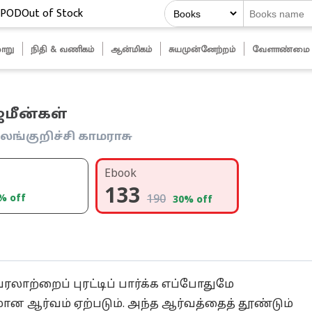
POD
Out of Stock
ாறு
நிதி & வணிகம்
ஆன்மிகம்
சுயமுன்னேற்றம்
வேளாண்மை
மீன்கள்
லங்குறிச்சி காமராசு
Ebook
133
% off
190
30
% off
ரலாற்றைப் புரட்டிப் பார்க்க எப்போதுமே
ன ஆர்வம் ஏற்படும். அந்த ஆர்வத்தைத் தூண்டும்