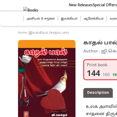
New Releases
Special Offers
ித் தேர்வுகள்
அரசியல் & சமூகம்
இலக்கியம்
ஆரோக்கியம்
வரல
Home
/
இலக்கியம்
/
காதல் பால்
காதல் பால
Author :
ஜி.க
Print book
144
160
10
Description
உலக அளவில் 
சாதனை திருக்