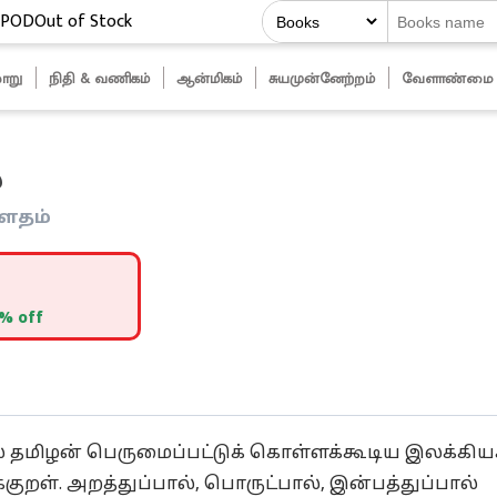
POD
Out of Stock
ாறு
நிதி & வணிகம்
ஆன்மிகம்
சுயமுன்னேற்றம்
வேளாண்மை
்
ௌதம்
% off
தமிழன் பெருமைப்பட்டுக் கொள்ளக்கூடிய இலக்கியச
குறள். அறத்துப்பால், பொருட்பால், இன்பத்துப்பால்