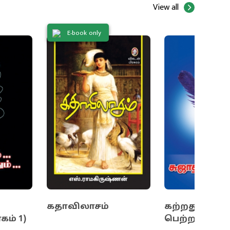
View all
E-book only
கதாவிலாசம்
கற்றதும்...
கம் 1)
பெற்றதும்... (