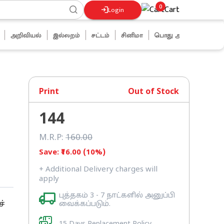
0
Cart
Login
அறிவியல்
இல்லறம்
சட்டம்
சினிமா
பொது அறிவு
ஜோக்ஸ்
Print
Out of Stock
144
M.R.P:
160
.00
Save: ₹
16
.00 (
10
%)
+ Additional Delivery charges will
apply
புத்தகம் 3 - 7 நாட்களில் அனுப்பி
்
வைக்கப்படும்.