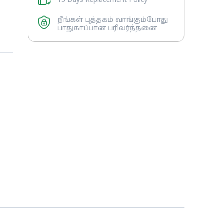
15 Days Replacement Policy
நீங்கள் புத்தகம் வாங்கும்போது
பாதுகாப்பான பரிவர்த்தனை
ாட
ம்