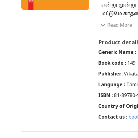
என்று மூன்று
மட்டுமே காதல
இரண்டிலும் க
Read More
'காதல் பால்
காதலில் செ
Product detail
நிர்மாணிக்க
Generic Name :
அடையாளம் கா
Book code :
149
மனிதம் வளர்க
Publisher:
நிகழ்வுகளை 
Vikat
பார்த்திருக்க
Language :
Tami
கதைகளில் கு
ISBN :
81-89780-
கையாண்டிரு
Country of Origi
ஊடல், காதலன்
Contact us :
பெண்ணுக்கும்
boo
சேரமுடியாத 
'நெருப்பின் 