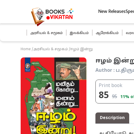
New Releases
Spec
ித் தேர்வுகள்
அரசியல் & சமூகம்
இலக்கியம்
ஆரோக்கியம்
வரல
Home
/
அரசியல் & சமூகம்
/
ஈழம் இன்று
ஈழம் இன்ற
Author :
ப‌.தி
Print book
85
95
11
% o
Description
ஆதியோடு அந்