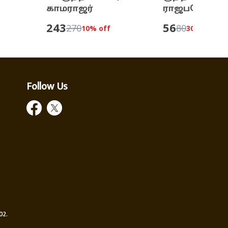
காமராஜர்
ராஜபக்ஷே
243
56
270
80
10
% off
30
% off
Follow Us
02.