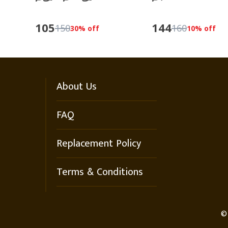
105
144
150
160
30
% off
10
% off
About Us
FAQ
Replacement Policy
Terms & Conditions