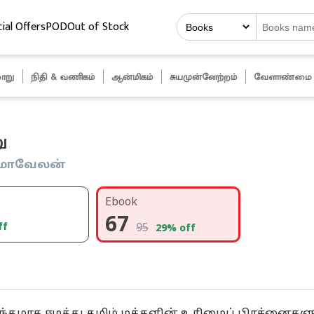
ial Offers
POD
Out of Stock
ாறு
நிதி & வணிகம்
ஆன்மிகம்
சுயமுன்னேற்றம்
வேளாண்மை
ு
ருமாவேலன்
Ebook
67
ff
95
29
% off
தமாக ஈழத்து தமிழ் மக்களின் உரிமைப் பிரச்னைகளு