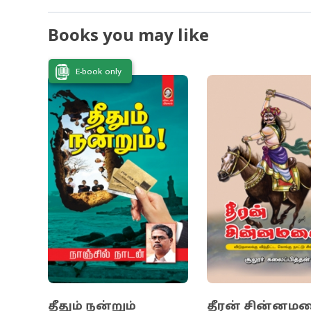
ஏந்திய போரா
Books you may like
என்ன? இலங
E-book only
தீதும் நன்றும்
தீரன் சின்னம