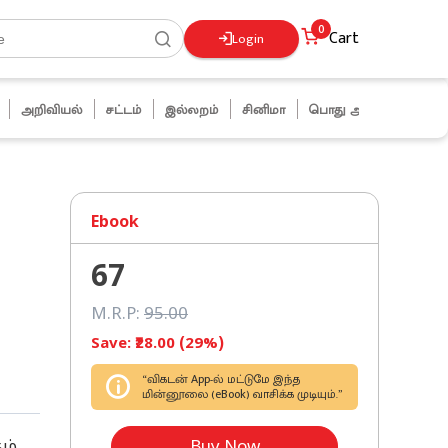
0
Cart
Login
அறிவியல்
சட்டம்
இல்லறம்
சினிமா
பொது அறிவு
ஜோக்ஸ்
Ebook
67
M.R.P:
95
.00
Save: ₹
28
.00 (
29
%)
“விகடன் App-ல் மட்டுமே இந்த
மின்னூலை (eBook) வாசிக்க முடியும்.”
Buy Now
ம்,