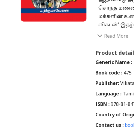
சொந்த மண்ணி
மக்களின் உண
விகடன்’ இதழ
உலகறியச் செ
Read More
வாழ்வுரிமைக
இந்த உலகம் 
Product detail
இருக்கிறது.
Generic Name :
இதையெல்லாம்
Book code :
475
ராணுவம் அங்கு
Publisher:
நெருக்கடிகள
Vikat
என்பதைச் சுட்
Language :
Tami
உருவாக்கப்பட
ISBN :
978-81-84
நூலாசிரியர்
Country of Origi
வைத்துக் கொ
Contact us :
விடுதலைப் ப
boo
உண்டானது எப