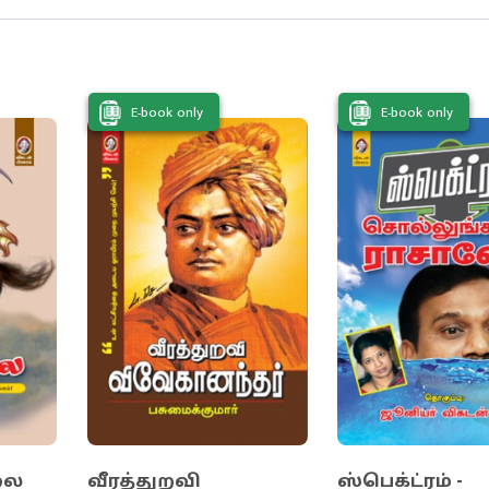
ளிகளாக உருவெடுப்பதற்கான திருப்புமுனைச் சம்பவ
்கை
E-book only
E-book only
லை
வீரத்துறவி
ஸ்பெக்ட்ரம் -