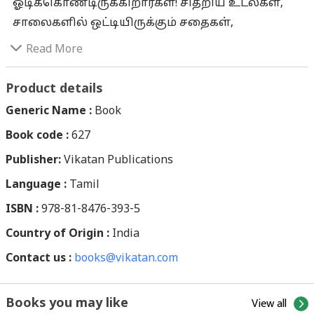
ஓடிக்கொண்டிருக்கிறார்கள்! சிதறிய உடல்கள்,
சாலைகளில் ஒட்டியிருக்கும் சதைகள்,
உணர்வுகளற்று ஊசலாடிக் கொண்டிருக்கும்
Read More
உயிர்கள்... என, மூச்சிரைத்து வந்த சமூகத்தின்
முனகல் சத்தமே அங்கு பேரவல ஒலியாக
Product details
ஒலித்துக்கொண்டு இருக்கிறது! கை, கால், முகம்
Generic Name :
Book
என காயம் ஆறாத இளம் பெண்கள், ரணம் கண்டு
Book code :
627
கத்திக் கத்திச் சோர்ந்துபோன குழந்தைகள்,
Publisher:
குழந்தைகளின் தாகம் தணிக்க முடியாத
Vikatan Publications
தாய்மார்கள், மனைவியின் மானத்தைக் காக்க
Language :
Tamil
முடியாத கணவன்மார்கள்... துயரம் தோய்ந்த
ISBN :
978-81-8476-393-5
அந்தச் சமூகத்தில் பலியான உயிர்களின்
Country of Origin :
India
எண்ணிக்கை, இலக்கங்களால் வரையறுக்க
Contact us :
முடியாது! கிளிநொச்சியிலிருந்து
books@vikatan.com
முள்ளிவாய்க்கால் பகுதிக்கு அவர்கள் இடம்
பெயர்வதற்கான காரணம், அதில் இலங்கை
View all
Books you may like