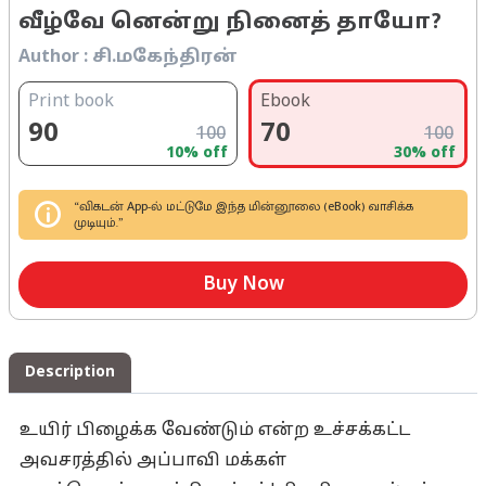
வீழ்வே னென்று நினைத் தாயோ?
Author :
சி.மகேந்திரன்
Print book
Ebook
90
70
100
100
10
% off
30
% off
“விகடன் App-ல் மட்டுமே இந்த மின்னூலை (eBook) வாசிக்க
முடியும்.”
Buy Now
Description
உயிர் பிழைக்க வேண்டும் என்ற உச்சக்கட்ட
அவசரத்தில் அப்பாவி மக்கள்