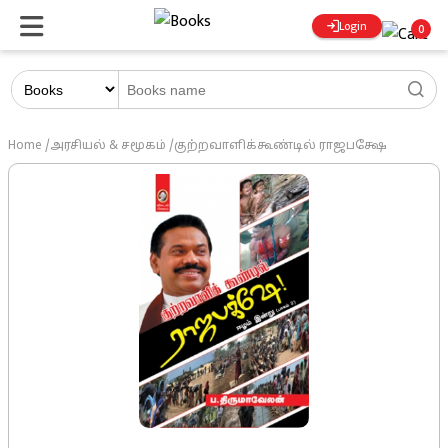
Login
0
Home
/
அரசியல் & சமூகம்
/
குற்றவாளிக்கூண்டில் ராஜபக்ஷே