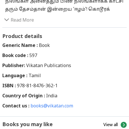
நிலங்கள் அனைத்தும் பிண நிலங்களாகக் காட்சி
தரும் தேசம்தான் இன்றைய ‘ஈழம்’! கொடூரக்
கொலைகளையும், திசை அறியாது
Read More
பதைபதைத்து ஓடும் அவலத்தையும், குண்டு
வீச்சுகளைத் தாங்கித் தாங்கி ஈரம் காய்ந்துபோன
Product details
மண்ணையும் ஒருங்கே கண்டு நடுங்கிய ஈழ
Generic Name :
Book
தேசத்து மக்களின் பரிதாப நிலைகளை, ஆனந்த
Book code :
597
விகடன், ஜூனியர் விகடன் இதழ்கள் தொடர்ந்து
Publisher:
கட்டுரைகளாக வெளியிட்டு, உண்மையை
Vikatan Publications
உலகறியச் செய்தன. இலங்கைத்
Language :
Tamil
தமிழர்களுக்கும், அவர்களின் வாழ்விடங்களை
ISBN :
978-81-8476-362-1
சீரழித்துவரும் சிங்களப் படையினருக்கும் உள்ள
Country of Origin :
India
பல்வேறு நிலைப்பாடுகள் முதல்,
Contact us :
முள்ளிவாய்க்கால் பகுதியில் விடுதலைப்புலித்
books@vikatan.com
தலைவர் பிரபாகரன் எதிர்கொண்ட இறுதிப்போர்
வரை நடைபெற்ற சம்பவங்களைத் தொகுத்து,
View all
Books you may like