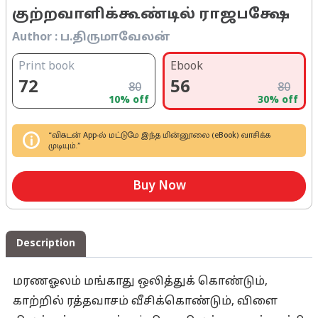
குற்றவாளிக்கூண்டில் ராஜபக்ஷே
Author :
ப‌.திருமாவேலன்
Print book
Ebook
72
56
80
80
10
% off
30
% off
“விகடன் App-ல் மட்டுமே இந்த மின்னூலை (eBook) வாசிக்க
முடியும்.”
Buy Now
Description
மரணஓலம் மங்காது ஒலித்துக் கொண்டும்,
காற்றில் ரத்தவாசம் வீசிக்கொண்டும், விளை