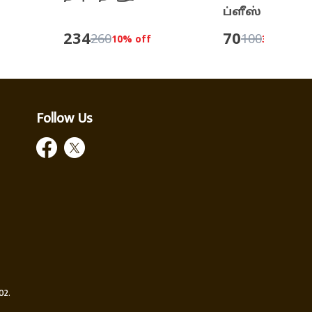
ப்ளீஸ்
234
70
260
100
10
% off
30
% off
Follow Us
02.