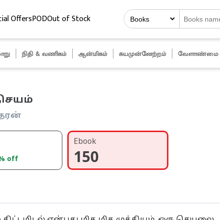
ial Offers
POD
Out of Stock
ாறு
நிதி & வணிகம்
ஆன்மிகம்
சுயமுன்னேற்றம்
வேளாண்மை
திசயம்
தரன்
Ebook
150
% off
 திட்டமிடல் என்பது மிக மிக முக்கியம். ஒரு செயலை