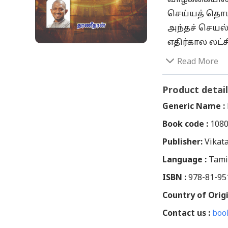
செய்யத் தொடங
அந்தச் செயல
எதிர்கால லட்
சமூகவலைதளங
Read More
விரயமாக்கிக
தொழில்நுட்ப
Product detail
பொழுதுபோக்க
Generic Name :
கருத்தை அவற்
Book code :
108
புதிய புதிய
Publisher:
நீங்கள் நிர்ண
Vikat
பழக்கவழக்கமு
Language :
Tami
அதற்கு இந்த ந
ISBN :
978-81-95
அதிகாலை எழுத
Country of Origi
எப்போது செய
Contact us :
நிர்வாகத்தின
boo
நாம் நினைத்த