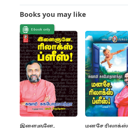
நூல். 21 நாள
Books you may like
வெற்றி உங்கள
E-book only
இளைஞனே,
மனசே ரிலாக்ஸ