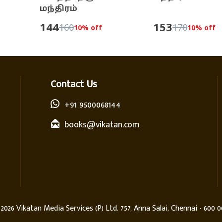
மந்திரம்
144
153
160
170
10
% off
10
% off
Contact Us
+91 9500068144
books@vikatan.com
©
2026
Vikatan Media Services (P) Ltd. 757, Anna Salai, Chennai - 600 0