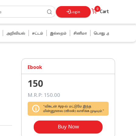
0
Cart
Login
அறிவியல்
சட்டம்
இல்லறம்
சினிமா
பொது அறிவு
ஜோக்ஸ்
Ebook
150
M.R.P:
150
.00
“விகடன் App-ல் மட்டுமே இந்த
மின்னூலை (eBook) வாசிக்க முடியும்.”
Buy Now