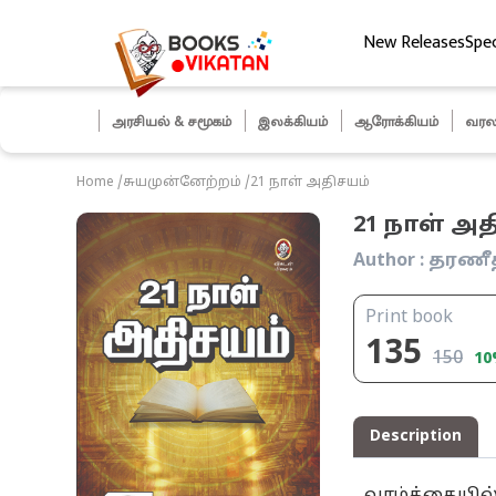
New Releases
Spec
ித் தேர்வுகள்
அரசியல் & சமூகம்
இலக்கியம்
ஆரோக்கியம்
வரல
Home
/
சுயமுன்னேற்றம்
/
21 நாள் அதிசயம்
21 நாள் அ
Author :
தரணீ
Print book
135
150
10
Description
வாழ்க்கையில்