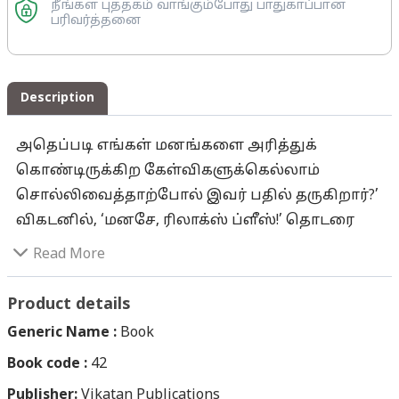
நீங்கள் புத்தகம் வாங்கும்போது பாதுகாப்பான
பரிவர்த்தனை
Description
அதெப்படி எங்கள் மனங்களை அரித்துக்
கொண்டிருக்கிற கேள்விகளுக்கெல்லாம்
சொல்லிவைத்தாற்போல் இவர் பதில் தருகிறார்?’
விகடனில், ‘மனசே, ரிலாக்ஸ் ப்ளீஸ்!’ தொடரை
சுவாமி சுகபோதானந்தா துவங்கியதிலிருந்தே
Read More
வாரந்தோறும் வாசகர்களிட மிருந்து வியப்புடன்
எங்களுக்குக் கடிதங்கள் வந்துகொண்டே
Product details
இருக்கும். ‘ஆமாம் சுவாமிஜி... எங்களுக்கும்தான்
Generic Name :
Book
இது புரியவில்லை... அதெப்படி இருக்கிற
Book code :
42
இடத்திலிருந்தே வாசகர்களின் மனங்களைப்
Publisher:
படித்துவிட்டு, உங்களால் அத்தியாயங்களை
Vikatan Publications