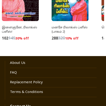
இளைஞனே, ரிலாக்ஸ்
மனசே ரிலாக்ஸ் ப்ளீஸ்
வெ
ப்ளீஸ்!
(பாகம் 2)
145
320
102
288
14
30
% off
10
% off
About Us
FAQ
Replacement Policy
Terms & Conditions