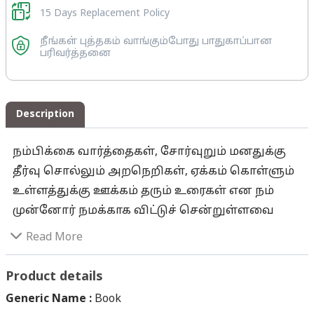
15 Days Replacement Policy
நீங்கள் புத்தகம் வாங்கும்போது பாதுகாப்பான
பரிவர்த்தனை
Description
நம்பிக்கை வார்த்தைகள், சோர்வுறும் மனதுக்கு
தீர்வு சொல்லும் அறநெறிகள், ஏக்கம் கொள்ளும்
உள்ளத்துக்கு ஊக்கம் தரும் உரைகள் என நம்
முன்னோர் நமக்காக விட்டுச் சென்றுள்ளவை
ஏராளம் உள்ளன ஏடுகளாக! ஒட்டுமொத்த மனித
Read More
குலத்துக்கே மறை சொன்ன திருக்குறள்,
வாழ்வுக்குத் தேவையான அத்தனைக்
Product details
கோட்பாடுகளையும் சொல்லும் ஆத்திசூடி... என
Generic Name :
Book
நம் தமிழ்ச் சங்கக் கருவூலத்தில் ஏராளமான