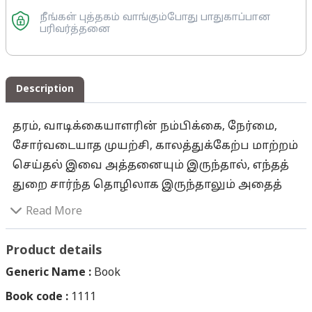
நீங்கள் புத்தகம் வாங்கும்போது பாதுகாப்பான
பரிவர்த்தனை
Description
தரம், வாடிக்கையாளரின் நம்பிக்கை, நேர்மை,
சோர்வடையாத முயற்சி, காலத்துக்கேற்ப மாற்றம்
செய்தல் இவை அத்தனையும் இருந்தால், எந்தத்
துறை சார்ந்த தொழிலாக இருந்தாலும் அதைத்
தலைமுறை தலைமுறையாக வெற்றிகரமாகக்
Read More
கொண்டுசெல்ல முடியும். இதற்குத் தமிழ்நாட்டில்
எத்தனையோ தொழில் நிறுவனங்கள்
Product details
உதாரணமாக உள்ளன. தலைமுறை
Generic Name :
Book
தலைமுறையாக தொடரும் தொழில்களைப்
Book code :
1111
போலவே, குறிப்பிட்ட ஒரு நிறுவனத்தின் மீது