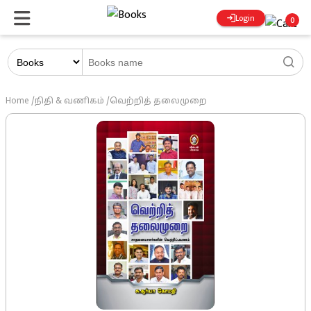
Login
0
Home
/
நிதி & வணிகம்
/
வெற்றித் தலைமுறை