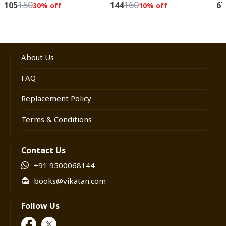
150
160
105
144
67
30
% off
10
% off
About Us
FAQ
Replacement Policy
Terms & Conditions
Contact Us
+91 9500068144
books@vikatan.com
Follow Us