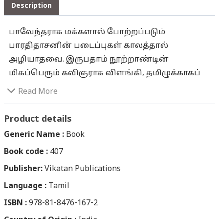
Description
பாவேந்தராக மக்களால் போற்றப்படும்
பாரதிதாசனின் படைப்புகள் காலத்தால்
அழியாதவை. இருபதாம் நூற்றாண்டின்
மிகப்பெரும் கவிஞராக விளங்கி, தமிழுக்காகப்
பெரும் கவிஞர் படையையே தோற்றுவித்தவர்
Read More
பாவேந்தர். மகாகவி பாரதியாரிடம்
பற்றுகொண்டு உடனிருந்தவர்.அவருடைய
Product details
யாப்பும் மரபும், இசையமுதாகத் துள்ளி
Generic Name :
Book
விளையாடும். வீரம் செறிந்த வரிகளாக
Book code :
407
தமிழுக்குப் படைக்கலனாக முன்நிற்கும்.
Publisher:
தமிழாசியராக பணியிலிருந்து ஓய்வு பெற்ற
Vikatan Publications
பின்னும் ஓய்வு ஒழிச்சலின்றி செயலாற்றியவர்
Language :
Tamil
பாரதிதாசன். அப்படி எழுபது வயதைக்
ISBN :
978-81-8476-167-2
கடந்தபின்னும் &lsquo;குயில்&rsquo; இதழையும்