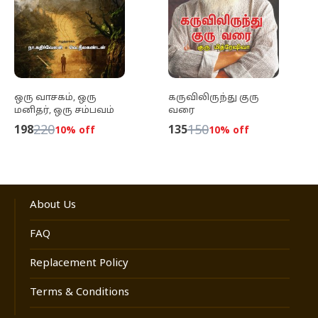
ஒரு வாசகம், ஒரு
கருவிலிருந்து குரு
மனிதர், ஒரு சம்பவம்
வரை
220
150
198
135
10
% off
10
% off
About Us
FAQ
Replacement Policy
Terms & Conditions