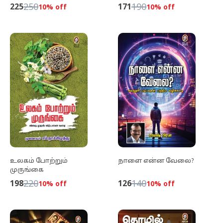
250
190
225
171
10
% off
10
% off
உலகம் போற்றும்
நாளை என்ன வேலை?
முருங்கை
220
140
198
126
10
% off
10
% off