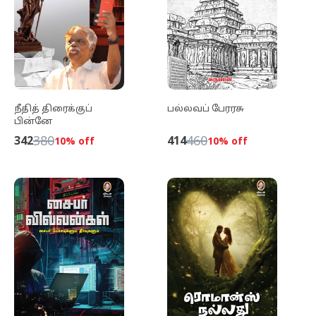
நீதித் திரைக்குப்
பல்லவப் பேரரசு
பின்னே
380
460
342
414
10
% off
10
% off