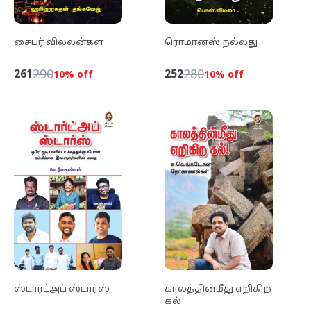
சைபர் வில்லன்கள்
ரொமான்ஸ் நல்லது
290
280
261
252
10
% off
10
% off
ஸ்டார்ட்அப் ஸ்டார்ஸ்
காலத்தின்மீது எறிகிற
கல்