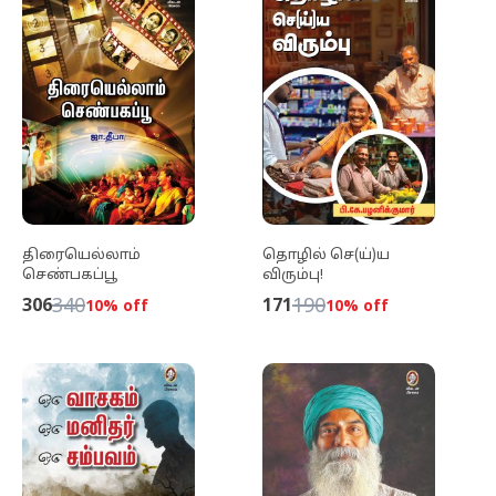
திரையெல்லாம்
தொழில் செ(ய்)ய
செண்பகப்பூ
விரும்பு!
340
190
306
171
10
% off
10
% off