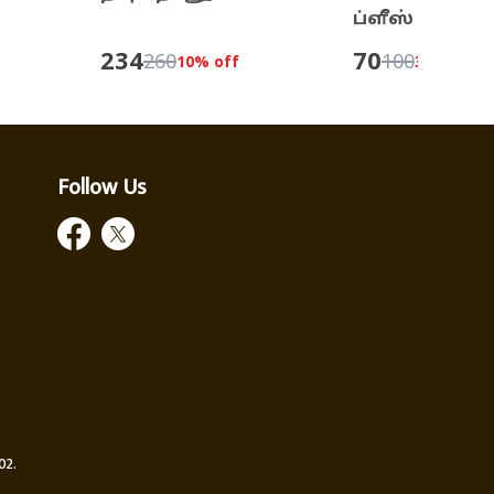
ப்ளீஸ்
234
70
260
100
10
% off
30
% off
Follow Us
02.