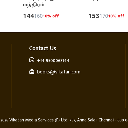
மந்திரம்
144
153
160
170
10
% off
10
% off
Contact Us
+91 9500068144
books@vikatan.com
©
2026
Vikatan Media Services (P) Ltd. 757, Anna Salai, Chennai - 600 0