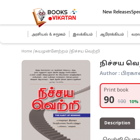
New Releases
Spec
ித் தேர்வுகள்
அரசியல் & சமூகம்
இலக்கியம்
ஆரோக்கியம்
வரல
Home
/
சுயமுன்னேற்றம்
/
நிச்சய வெற்றி
நிச்சய வெ
Author :
பிரகா
Print book
90
100
10
% 
Description
வெற்றி பெறுவ