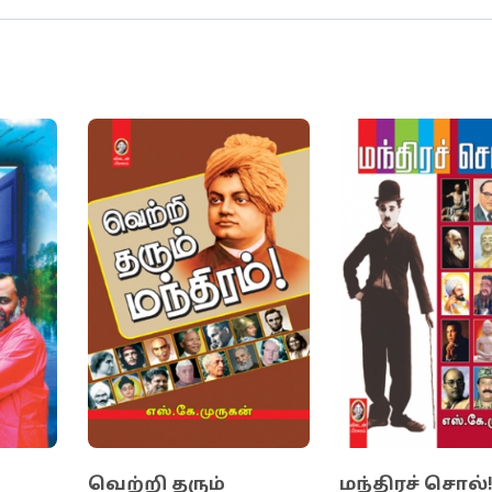
ளியிட்ட ‘The Habit of Winning’ என்ற ஆங்கில நூலை,
் மொழிபெயர்த்திருக்கிறார் ந.வினோத்குமார்.
டுக்குள் வாழும் வண்ணத்துப்பூச்சியைப் போல்தான்
்க்கையும் சவால்களால் நிரம்பி இருக்கிறது.
ிர்கொள்ளும் சக்தியாகவும், சாதனைக்கான
 இந்த நூல் நிச்சயம் விளங்கும்!
்
வெற்றி தரும்
மந்திரச் சொல்