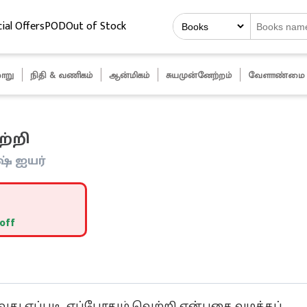
ial Offers
POD
Out of Stock
ாறு
நிதி & வணிகம்
ஆன்மிகம்
சுயமுன்னேற்றம்
வேளாண்மை
ற்றி
ஷ் ஐயர்
off
து எப்படி, எப்போதும் வெற்றி என்பதை வழக்கப்