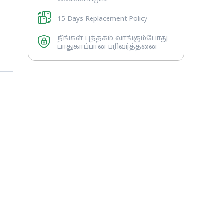
ய
15 Days Replacement Policy
நீங்கள் புத்தகம் வாங்கும்போது
பாதுகாப்பான பரிவர்த்தனை
ி
்
்