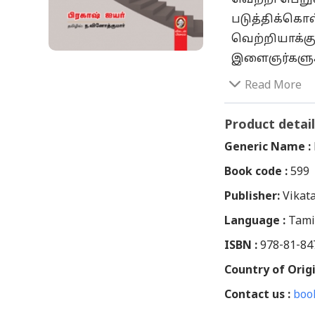
படுத்திக்கொ
வெற்றியாக்கு
இளைஞர்களுக்
நீருக்கும், ர
Read More
வித்தியாசத்
ஒரு சின்ன இட
Product detail
குறைவான நொட
Generic Name :
தோல்வி அடைந
Book code :
599
கண்டுபிடித்த 
Publisher:
டெண்டுல்கர்,
Vikat
மோதிக்கொண்ட
Language :
Tami
இருக்கும் பல
ISBN :
978-81-84
புரிந்தவர்கள
Country of Origi
வெற்றியாளர்
Contact us :
தேவையான அன
boo
எளிமையாக விள