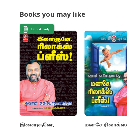
பதிப்பகம் வெ
Books you may like
அழகான தமிழில
கருவேலங்காட்
E-book only
நம்முடைய வாழ
சவால்களை எத
யுக்தியாகவும்
இளைஞனே,
மனசே ரிலாக்ஸ