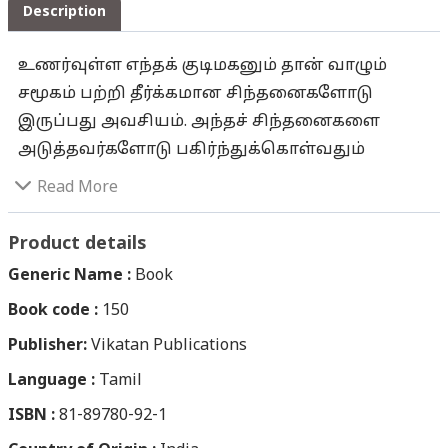
Description
உணர்வுள்ள எந்தக் குடிமகனும் தான் வாழும்
சமூகம் பற்றி தீர்க்கமான சிந்தனைகளோடு
இருப்பது அவசியம். அந்தச் சிந்தனைகளை
அடுத்தவர்களோடு பகிர்ந்துக்கொள்வதும்
அவசியம். மக்களின் பார்வையில் மக்களின்
Read More
எதிர்கால நலனை மனதில் வைத்து கூர்மையான
பார்வையோடு, சமூகத்தில் நடப்பவற்றை எந்தப்
Product details
பக்கச்சார்பும் அற்று விமர்சிப்பது அவசியம்.
Generic Name :
Book
அந்த வகையில் ஞாநியின் 'ஓ! பக்கங்கள்'
Book code :
150
கூர்மையான விமர்சனங்கள். நேர்மையான
Publisher:
பார்வைகள். விகடன் குழும இதழ்களில்
Vikatan Publications
எழுதுபவராகவும் சமயங்களில்
Language :
Tamil
பணியாற்றுபவராகவும், கடந்த
ISBN :
81-89780-92-1
முப்பதாண்டுகளாகத் தொடர்ந்து விகடன்