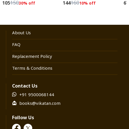
150
160
105
144
67
30
% off
10
% off
About Us
FAQ
Replacement Policy
Terms & Conditions
Contact Us
+91 9500068144
books@vikatan.com
Follow Us