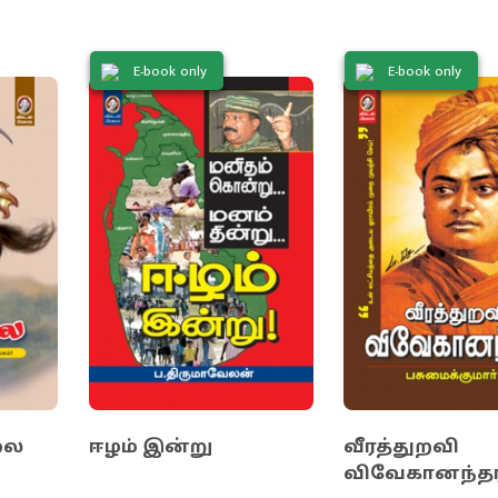
...’ தொடர், இப்போது புத்தகமாக வெளிவருகிறது.
த்து முடிக்கும்போது உங்களை நீங்களே எடைபோட்டுப்
E-book only
E-book only
்ள முடியும்.
லை
ஈழம் இன்று
வீரத்துறவி
விவேகானந்தர