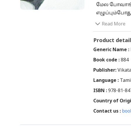
மேல போவாங்க
எழுப்பும்போது
முடிவது இல்
Read More
‘அறிவாளி’ என
என்றும் நாம
Product detail
சூழ்நிலையில்
Generic Name :
தளம் கிடைத்
Book code :
884
தனது பால்யக
Publisher:
அனைத்து சம்
Vikat
படம்பிடித்து 
Language :
Tami
ஆசிரியர் ப்ர
ISBN :
978-81-84
சென்றாலும் 
Country of Origi
வருடுவதுபோ
Contact us :
குத்துவதுபோ
boo
எடுத்துக்காட
பகிர்ந்ததால்