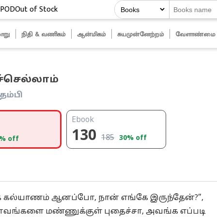
POD
Out of Stock
ாறு
நிதி & வணிகம்
ஆன்மிகம்
சுயமுன்னேற்றம்
வேளாண்மை
்செல்லாம்
 தம்பி
Ebook
130
185
30
% off
% off
க் கல்யாணம் ஆனப்போ, நான் எங்கே இருந்தேன்?”,
வங்களை மண்ணுக்குள் புதைச்சா, அவங்க எப்படி