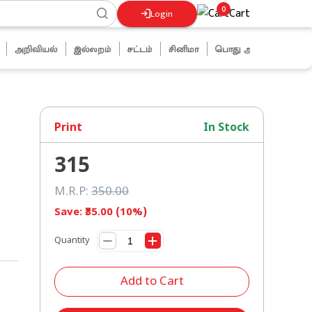
0
Cart
Login
அறிவியல்
இல்லறம்
சட்டம்
சினிமா
பொது அறிவு
ஜோக்ஸ்
Print
In Stock
315
M.R.P:
350
.00
Save: ₹
35
.00 (
10
%)
Quantity
Add to Cart