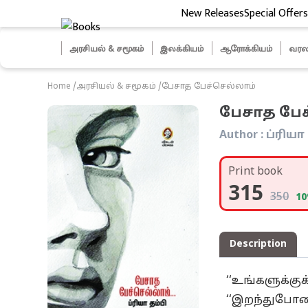
New Releases
Special Offers
ித் தேர்வுகள்
அரசியல் & சமூகம்
இலக்கியம்
ஆரோக்கியம்
வரல
Home
/
அரசியல் & சமூகம்
/
பேசாத பேச்செல்லாம்
பேசாத பேச
Author :
ப்ரியா
Print book
315
350
10
Description
‘‘உங்களுக்கு
‘‘இறந்துபோன