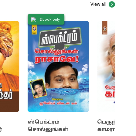
View all
E-book only
ஸ்பெக்ட்ரம் -
பெருந்தலைவ
்
சொல்லுங்கள்
காமராஜர்