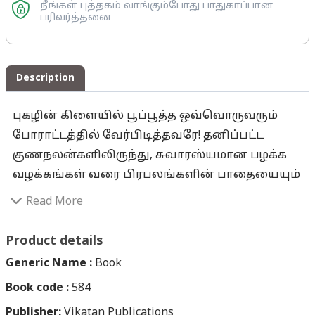
நீங்கள் புத்தகம் வாங்கும்போது பாதுகாப்பான
பரிவர்த்தனை
Description
புகழின் கிளையில் பூப்பூத்த ஒவ்வொருவரும்
போராட்டத்தில் வேர்பிடித்தவரே! தனிப்பட்ட
குணநலன்களிலிருந்து, சுவாரஸ்யமான பழக்க
வழக்கங்கள் வரை பிரபலங்களின் பாதையையும்
பயணத்தையும் கூர்ந்து கவனித்தாலே
Read More
அவர்களின் வெற்றி சூட்சுமம் புலப்படும். ஆனந்த
விகடனில் தொடர்ந்து வெளியான, 60
Product details
பிரபலங்களைப் பற்றிய சுவாரஸ்யமான தகவல்
Generic Name :
Book
குறிப்புகளின் மொத்த தொகுப்புதான் இந்த நூல்!
Book code :
584
பெரியார் முதல் சோனியா வரை... ரஜினி முதல்
Publisher:
பிரபாகரன் வரை... பலரைப் பற்றி இதுவரை
Vikatan Publications