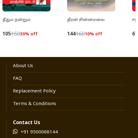
அறியவும், தெரியவும், புரியவும் அனைவருக்கும்
இந்த நூல் நிச்சயம் பயன்படும்.
தீதும் நன்றும்
தீரன் சின்னமலை
ஈழ
150
160
105
144
67
30
% off
10
% off
About Us
FAQ
Replacement Policy
Terms & Conditions
Contact Us
+91 9500068144